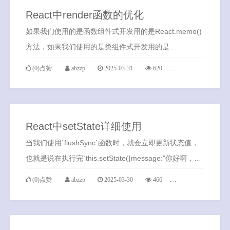
React中render函数的优化
如果我们使用的是函数组件式开发用的是React.memo()
方法，如果我们使用的是类组件式开发用的是
React.PureComponent()方法。
(0)点赞
abzzp
2025-03-31
620
0条评论
React中setState详细使用
当我们使用`flushSync`函数时，就会立即更新状态值，
也就是说在执行完`this.setState({message:"你好啊，世
界"})`之后，会立即更新状态值(在控制台才会输出`你好
(0)点赞
abzzp
2025-03-30
466
0条评论
啊，世界`)，而不是在下一个事件循环中才会更新。