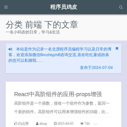
程序员鸡皮
请输入关键字进行搜索...
分类 前端 下的文章
一名小码农的日常，学习&生活
本站是作为记录一名北漂程序员编程学习以及日常的博
客，欢迎添加微信BmzhbjzhB咨询交流,喜欢吃红薯或粉条
的也可以私聊我......
发布于2024-07-04
React中高阶组件的应用-props增强
高阶组件是一个函数，接收一个组件作为参数，返回一
个新的组件。高阶组件可以用来增强组件的功能，比如
添加props，添加生命周期方法，添加ref等等。
(0)点赞
abzzp
2025-04-05
744
0条评论