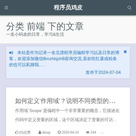
程序员鸡皮
请输入关键字进行搜索...
分类 前端 下的文章
一名小码农的日常，学习&生活
本站是作为记录一名北漂程序员编程学习以及日常的博
客，欢迎添加微信BmzhbjzhB咨询交流,喜欢吃红薯或粉条
的也可以私聊我......
发布于2024-07-04
如
何定义'作用域'？说明不同类型的作用域
作用域`Scope`是编程中一个非常重要的概念，它描述在
代码中定义变量的区域，这个区域决定了变量的可访问
性和生命周期。
(0)点赞
abzzp
2026-04-24
244
0条评论