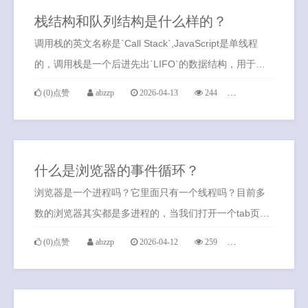
栈结构和队列结构是什么样的？
调用栈的英文名称是`Call Stack`,JavaScript是单线程
的，调用栈是一个后进先出`LIFO`的数据结构，用于存
储在程序执行过程中创建的所有上下文`Execution
(0)点赞
abzzp
2026-04-13
244
0条评论
Contexts`。
什么是浏览器的事件循环？
浏览器是一个进程吗？它里面只有一个线程吗？目前多
数的浏览器其实都是多进程的，当我们打开一个tab页面
时就会开启一个新的进程，这是为了防止一个页面卡死
(0)点赞
abzzp
2026-04-12
259
0条评论
而造成所有页面无法响应整个浏览器需要强制退出。