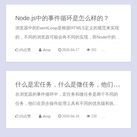
Node.js中的事件循环是怎么样的？
浏览器中的EventLoop是根据HTML5定义的规范来实现
的，不同的浏览器可能会有不同的实现，而Node中的事
件循环是由libuv实现的，这是一个处理异步事件的C库。
(0)点赞
abzzp
2026-04-17
261
0条评论
什
么是宏任务，什么是微任务，他们在事件循环中的角色和区别？
在浏览器的事件循环中，宏任务和微任务是两个不同的
任务，他们在异步操作处理上具有不同的优先级和执行
时机。
(0)点赞
abzzp
2026-04-16
250
0条评论