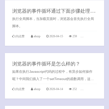
浏
览器的事件循环通过下面步骤处理异步操作
执行全局脚本，当加载页面时，浏览器会首先执行全局
脚本。
(0)点赞
abzzp
2026-04-15
259
0条评论
浏览器的事件循环是怎么样的？
如果在执行Javascript代码的过程中，有异步如何操作
呢？中间我们插入了一个setTimeout的函数调用，这个
函数被放入到通用栈里，执行会立即结束，并不会阻塞
(0)点赞
abzzp
2026-04-14
252
0条评论
代码的执行。