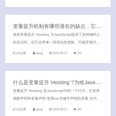
变
量提升机制有哪些潜在的缺点，它可能导致哪些具体问题？
虽然变量提升`Hoisting`为JavaScript提供了某种编码上
的灵活性，但它也带来一些潜在的危险，可能导致代码
运行时不确定性和潜在的错误。
(0)点赞
abzzp
2026-04-23
232
0条评论
什
么是变量提升`Hoisting`?为啥Javascript语言中存在变量提升机制？
变量提升`Hoisting`是Javascript中的一个行为，它使得
函数声明和变量声明`使用var关键字声明的变量`在代码
执行前被提前到其作用域的顶部。
(0)点赞
abzzp
2026-04-22
241
0条评论