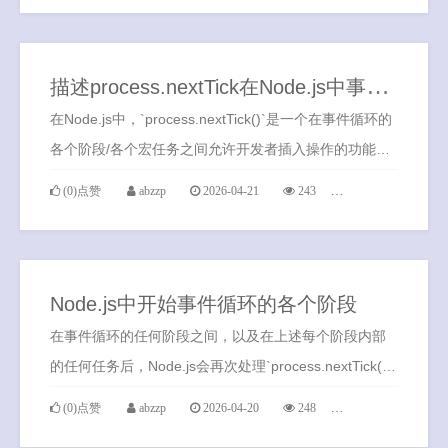
描
述process.nextTick在Node.js中事件循环的执行顺序，以及其与微任务的关系
在Node.js中，`process.nextTick()`是一个在事件循环的
各个阶段/各个宏任务之间允许开发者插入操作的功能。
其特点是具有极高的优先级，可以在当前操作完成后，
(0)点赞
abzzp
2026-04-21
243
0条评论
任何进一步的I/O事件`包括由事件循环管理的其他微任务
`处理之前执行。
Node.js中开始事件循环的各个阶段
在事件循环的任何阶段之间，以及在上述每个阶段内部
的任何任务后，Node.js会再次处理`process.nextTick()
队列`和`Promise微任务队列`。这确保了在事件循环的任
(0)点赞
abzzp
2026-04-20
248
0条评论
何时刻，微任务都可以优先和迅速的被处理。