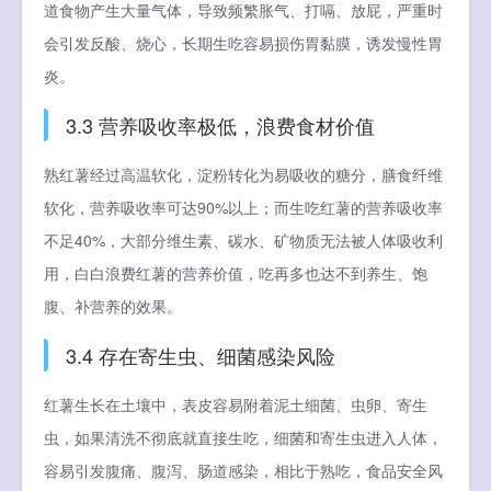
道食物产生大量气体，导致频繁胀气、打嗝、放屁，严重时
会引发反酸、烧心，长期生吃容易损伤胃黏膜，诱发慢性胃
炎。
3.3 营养吸收率极低，浪费食材价值
熟红薯经过高温软化，淀粉转化为易吸收的糖分，膳食纤维
软化，营养吸收率可达90%以上；而生吃红薯的营养吸收率
不足40%，大部分维生素、碳水、矿物质无法被人体吸收利
用，白白浪费红薯的营养价值，吃再多也达不到养生、饱
腹、补营养的效果。
3.4 存在寄生虫、细菌感染风险
红薯生长在土壤中，表皮容易附着泥土细菌、虫卵、寄生
虫，如果清洗不彻底就直接生吃，细菌和寄生虫进入人体，
容易引发腹痛、腹泻、肠道感染，相比于熟吃，食品安全风