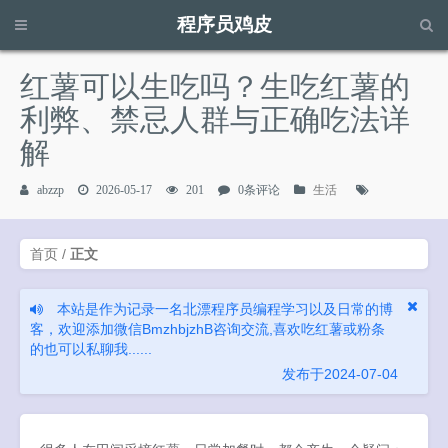
程序员鸡皮
请输入关键字进行搜索...
红薯可以生吃吗？生吃红薯的
利弊、禁忌人群与正确吃法详
解
abzzp
2026-05-17
201
0条评论
生活
首页
/
正文
本站是作为记录一名北漂程序员编程学习以及日常的博
客，欢迎添加微信BmzhbjzhB咨询交流,喜欢吃红薯或粉条
的也可以私聊我......
发布于2024-07-04