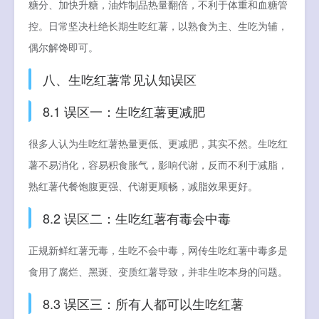
糖分、加快升糖，油炸制品热量翻倍，不利于体重和血糖管
控。日常坚决杜绝长期生吃红薯，以熟食为主、生吃为辅，
偶尔解馋即可。
八、生吃红薯常见认知误区
8.1 误区一：生吃红薯更减肥
很多人认为生吃红薯热量更低、更减肥，其实不然。生吃红
薯不易消化，容易积食胀气，影响代谢，反而不利于减脂，
熟红薯代餐饱腹更强、代谢更顺畅，减脂效果更好。
8.2 误区二：生吃红薯有毒会中毒
正规新鲜红薯无毒，生吃不会中毒，网传生吃红薯中毒多是
食用了腐烂、黑斑、变质红薯导致，并非生吃本身的问题。
8.3 误区三：所有人都可以生吃红薯