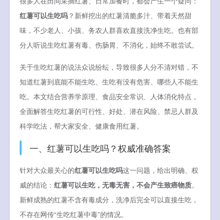
很多人在田间采摘红薯、日常加餐时，都会产生一个疑问：
红薯可以生吃吗
？新鲜挖出的红薯清脆多汁、带着天然甜
味，不少老人、小孩、务农人群喜欢直接洗净生吃。也有部
分人听说生吃红薯有毒、伤肠胃、不消化，始终不敢尝试。
关于生吃红薯的说法众说纷纭，导致很多人分不清对错，不
知道红薯到底能不能生吃、生吃有没有危害、哪些人不能生
吃。本文结合营养学原理、食品安全常识、人体消化特点，
全面解答生吃红薯的可行性、好处、潜在风险、禁忌人群及
科学吃法，帮大家安全、健康食用红薯。
一、红薯可以生吃吗？权威准确答案
针对大众最关心的
红薯可以生吃吗
这一问题，给出明确、权
威的结论：
红薯可以生吃，无毒无害，不会产生致癌物质
。
新鲜成熟的红薯不含有毒成分，洗净后完全可以直接生吃，
不存在网传“生吃红薯中毒”的情况。