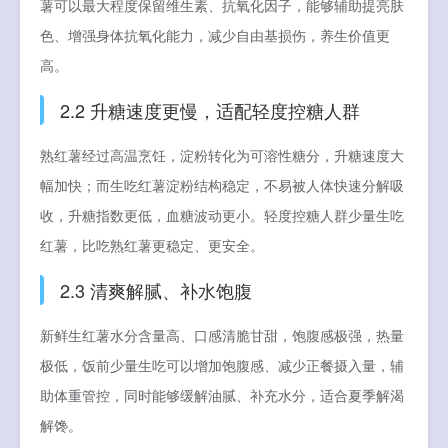
薯可以最大程度保留维生素、抗氧化因子，能够辅助提亮肤
色、增强身体抗氧化能力，减少自由基损伤，养生价值更
高。
2.2 升糖速度更慢，适配轻度控糖人群
熟红薯经过高温烹饪，淀粉转化为可溶性糖分，升糖速度大
幅加快；而生吃红薯淀粉结构稳定，不易被人体快速分解吸
收，升糖指数更低，血糖波动更小。轻度控糖人群少量生吃
红薯，比吃熟红薯更稳定、更安全。
2.3 清爽解腻、补水饱腹
新鲜生红薯水分含量高、口感清脆甘甜，饱腹感极强，热量
极低，饭前少量生吃可以增加饱腹感、减少正餐摄入量，辅
助体重管控，同时能够缓解油腻、补充水分，适合夏季解渴
解馋。