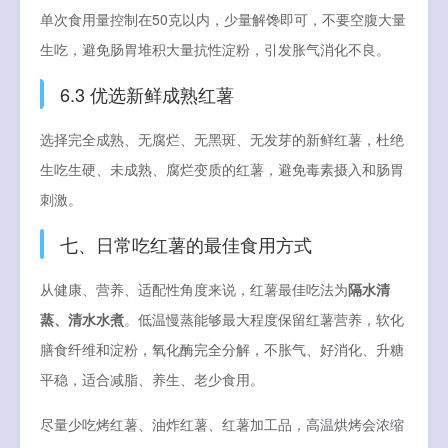
单次食用量控制在50克以内，少量解馋即可，不要空腹大量
生吃，避免肠胃堆积大量抗性淀粉，引发胀气消化不良。
6.3 优选新鲜成熟红薯
选择完全成熟、无腐烂、无黑斑、无发芽的新鲜红薯，杜绝
生吃生硬、未成熟、腐烂变质的红薯，避免毒素摄入和肠胃
刺激。
七、日常吃红薯的最佳食用方式
从健康、营养、适配性角度来说，红薯最佳吃法为
隔水清
蒸、清水水煮
。低温慢蒸能够最大程度保留红薯营养，软化
膳食纤维和淀粉，氧化酶完全分解，不胀气、好消化、升糖
平稳，适合减脂、养生、老少食用。
尽量少吃烤红薯、油炸红薯、红薯加工品，高温烘烤会浓缩