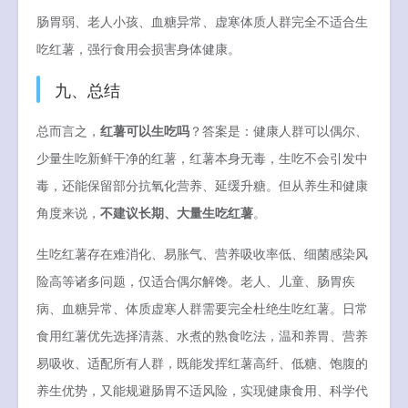
肠胃弱、老人小孩、血糖异常、虚寒体质人群完全不适合生
吃红薯，强行食用会损害身体健康。
九、总结
总而言之，
红薯可以生吃吗
？答案是：健康人群可以偶尔、
少量生吃新鲜干净的红薯，红薯本身无毒，生吃不会引发中
毒，还能保留部分抗氧化营养、延缓升糖。但从养生和健康
角度来说，
不建议长期、大量生吃红薯
。
生吃红薯存在难消化、易胀气、营养吸收率低、细菌感染风
险高等诸多问题，仅适合偶尔解馋。老人、儿童、肠胃疾
病、血糖异常、体质虚寒人群需要完全杜绝生吃红薯。日常
食用红薯优先选择清蒸、水煮的熟食吃法，温和养胃、营养
易吸收、适配所有人群，既能发挥红薯高纤、低糖、饱腹的
养生优势，又能规避肠胃不适风险，实现健康食用、科学代