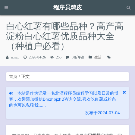
程序员鸡皮
请输入关键字进行搜索...
白心红薯有哪些品种？高产高
淀粉白心红薯优质品种大全
（种植户必看）
abzzp
2026-04-26
256
0条评论
生活
首页
/
正文
本站是作为记录一名北漂程序员编程学习以及日常的博
客，欢迎添加微信BmzhbjzhB咨询交流,喜欢吃红薯或粉条
的也可以私聊我......
发布于2024-07-04