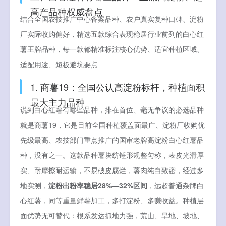
高产品种权威盘点
结合全国农技推广中心备案品种、农户真实复种口碑、淀粉
厂实际收购偏好，精选五款综合表现稳居行业前列的白心红
薯王牌品种，每一款都精准标注核心优势、适宜种植区域、
适配用途、短板避坑要点
1. 商薯19：全国公认高淀粉标杆，种植面积
最大主力品种
说到白心红薯有哪些品种，排在首位、毫无争议的必选品种
就是商薯19，它是目前全国种植覆盖面最广、淀粉厂收购优
先级最高、农技部门重点推广的国审老牌高淀粉白心红薯品
种，没有之一。这款品种薯块纺锤形规整匀称，表皮光滑厚
实、耐摩擦耐运输，不易破皮腐烂，薯肉纯白致密，经过多
地实测，
淀粉出粉率稳居28%—32%区间
，远超普通杂牌白
心红薯，同等重量鲜薯加工，多打淀粉、多赚收益。种植层
面优势无可替代：根系发达抓地力强，荒山、旱地、坡地、