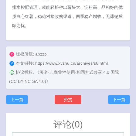
排水控肥管理，就能轻松种出薯块大、淀粉高、品相好的优
质白心红薯，稳稳对接收购渠道，四季稳产增收，无滞销后
顾之忧。
版权所属: abzzp
本文链接:
https://www.xvzhu.cn/archives/s6.html
协议授权:
《署名-非商业性使用-相同方式共享 4.0 国际
(CC BY-NC-SA 4.0)》
上一篇
赞赏
下一篇
评论(0)