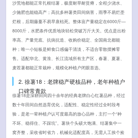
沙荒地都能正常扎根结薯，极度耐旱耐贫瘠，全程少浇水、
少施肥也能稳高产；高抗多种薯类田间病害，雨季不易烂垄
烂根，后期藤蔓不易早衰枯死。整体亩产量稳定在6000斤—
8000斤，水肥条件优质地块轻松突破万斤大关。优点是出粉
率高、产量兜底、抗病抗造、收购价稳定、全国南北都能
种；唯一小短板是鲜食口感偏干清淡，不适合零散摆摊零
售。适配华北、黄淮、长江流域所有主产区，春薯、夏薯、
麦茬薯都能正常栽种，规模化种植户闭眼首选。
2. 徐薯18：老牌稳产硬核品种，老年种植户
口碑常青款
徐薯18是深耕田间四十余年的经典老牌白心红薯品种，经过
数十年田间自然选育优化，适配性、稳定性经过全时段考
验，是老一辈种植户认可度最高的放心品种，主打一个“种
不坏、稳得住、不踩坑”。薯块个头硕大饱满、结薯集中一
窝齐整，采收省时省力，机械化适配度高，无需人工挨个捡