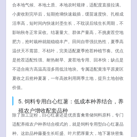
合本地气候、本地土质、本地农时规律，适配度直接拉满。
小麦收割完毕后，短期抢墒快速栽插，缓苗速度快、扎根成
活率高，短时间内快速封垄生长，不耽误后续生长周期，不
影响秋冬正常采收。结薯量大、群体产量高，不挑麦茬空地
肥力，抢时栽种就能稳稳丰产。田间自带强抗热性，夏季高
温伏天不蔫苗、不枯叶，完美适配夏季抢茬种植节奏。优点
是抢茬适配性强、耐热耐旱、麦茬地专用、回本快；缺点是
不适合南方高温高湿多雨低洼地块。专属适配黄淮平原麦区
夏收之后抢种夏薯，一年高效利用两季土地，提升土地创收
价值。
5. 饲料专用白心红薯：低成本种养结合，养
殖农户增收配套品种
除了加工淀粉，白心红薯还是优质畜禽青储饲料原料，专门
适配养殖农户种养结合模式的，就是饲料专用型白心红薯品
种。这款品种藤蔓生长旺盛、叶片肥厚量大，地下薯块密集