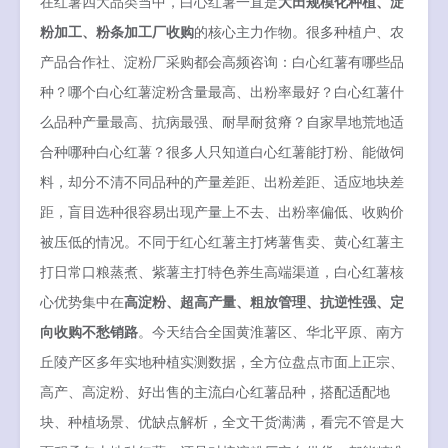
在红薯四大品类当中，白心红薯一直是
大田规模化种植、淀
粉加工、粉条加工厂收购
的核心主力作物。很多种植户、农
产品合作社、淀粉厂采购都会高频咨询：白心红薯有哪些品
种？哪个白心红薯淀粉含量最高、出粉率最好？白心红薯什
么品种产量最高、抗病最强、耐旱耐贫瘠？自家旱地荒地适
合种哪种白心红薯？很多人只知道白心红薯能打粉、能做饲
料，却分不清不同品种的产量差距、出粉差距、适应地块差
距，盲目选种很容易出现产量上不去、出粉率偏低、收购价
被压低的情况。不同于红心红薯主打烤薯售卖、黄心红薯主
打日常口粮蒸煮、紫薯主打特色养生高端渠道，白心红薯核
心优势集中在
高淀粉、超高产量、粗放管理、抗逆性强、定
向收购不愁销路
。今天结合全国黄淮薯区、华北平原、南方
丘陵产区多年实地种植实测数据，全方位盘点市面上正宗、
高产、高淀粉、好出售的主流白心红薯品种，搭配适配地
块、种植场景、优缺点解析，全文干货满满，看完不管是大