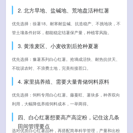
2. 北方旱地、盐碱地、荒地盘活种红薯
优先选择：徐薯18。耐寒耐盐碱、抗造稳产、不挑地块，不
管土壤条件好坏，都能稳定结薯保产量，种植零风险。
3. 黄淮麦区、小麦收割后抢种夏薯
优先选择：豫薯系列白心红薯。抢墒成活快、耐热抗伏天、
不耽误农时、不浪费土地，完美衔接茬口。
4. 家里搞养殖、需要大量青储饲料原料
优先选择：饲料专用白心红薯。藤蔓旺、薯块多，种养双向
利用，大幅降低养殖饲料成本，一举两得。
四、白心红薯想要高产高淀粉，记住这几条
田间管理要点
选对优质白心红薯品种，再搭配简单科学管理，产量和出粉