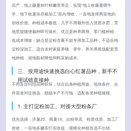
高产，地上藤蔓枝叶鲜嫩营养足，实现“地上收藤蔓喂牛
羊、地下收薯块存粮加工”双向增收，一亩地发挥两亩地的
创收价值。种植成本极低，几乎不用额外投入优质水肥，荒
地荒坡随便栽种即可疯长。优点是种养两用、零门槛种植、
低成本增收；缺点是淀粉含量不如专用加工品种，不适合纯
淀粉深加工。适合农村家庭养猪、养牛、养羊养殖场配套荒
地种植，就地取材降低饲料采购成本。
三、按用途快速挑选白心红薯品种，新手不
用试错直接种
不用盲目纠结品种好坏，结合自身种植用途、地块条件、合
作渠道对症挑选，稳稳丰产不亏钱，适配各类种植规模。
1. 主打淀粉加工、对接大型粉条厂
优先选择：济薯25、商薯19。出粉率高、粉质优质、加工厂
抢收，一亩地多赚实打实收益，规模化种植首选不出错。