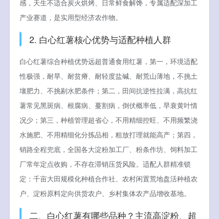
感，天生不适合炭火烘烤、日常鲜食解馋，专属适配深加工
产业赛道，是实用型经济农作物。
2. 白心红薯核心优势与适配种植人群
白心红薯综合种植优势远超普通食用红薯，第一，环境适配
性极强，耐旱、耐贫瘠、耐轻度盐碱、耐荒山薄地，不挑土
壤肥力、不挑剔水肥条件；第二，田间抗逆性拉满，高抗红
薯常见黑斑病、根腐病、蔓割病，倒伏概率低，早衰黄叶情
况少；第三，种植管理超省心，不用精细控旺、不用频繁浇
水施肥、不用精细化分拣品相，粗放打理就能高产；第四，
销路全程兜底，全国各大淀粉加工厂、粉条作坊、饲料加工
厂常年定点收购，不存在滞销压货风险。适配人群精准锁
定：千亩大田规模化种植合作社、农村闲置荒地盘活种植农
户、淀粉原料定向供货农户、乡村集体农产品增收基地。
二、白心红薯有哪些品种？主流高淀粉、超