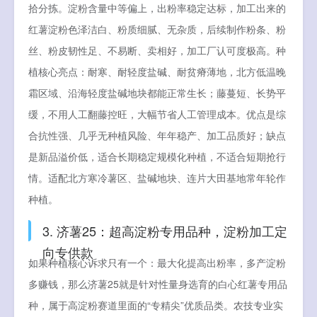
拾分拣。淀粉含量中等偏上，出粉率稳定达标，加工出来的
红薯淀粉色泽洁白、粉质细腻、无杂质，后续制作粉条、粉
丝、粉皮韧性足、不易断、卖相好，加工厂认可度极高。种
植核心亮点：耐寒、耐轻度盐碱、耐贫瘠薄地，北方低温晚
霜区域、沿海轻度盐碱地块都能正常生长；藤蔓短、长势平
缓，不用人工翻藤控旺，大幅节省人工管理成本。优点是综
合抗性强、几乎无种植风险、年年稳产、加工品质好；缺点
是新品溢价低，适合长期稳定规模化种植，不适合短期抢行
情。适配北方寒冷薯区、盐碱地块、连片大田基地常年轮作
种植。
3. 济薯25：超高淀粉专用品种，淀粉加工定
向专供款
如果种植核心诉求只有一个：最大化提高出粉率，多产淀粉
多赚钱，那么济薯25就是针对性量身选育的白心红薯专用品
种，属于高淀粉赛道里面的“专精尖”优质品类。农技专业实