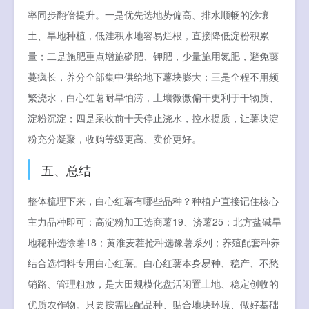
率同步翻倍提升。一是优先选地势偏高、排水顺畅的沙壤
土、旱地种植，低洼积水地容易烂根，直接降低淀粉积累
量；二是施肥重点增施磷肥、钾肥，少量施用氮肥，避免藤
蔓疯长，养分全部集中供给地下薯块膨大；三是全程不用频
繁浇水，白心红薯耐旱怕涝，土壤微微偏干更利于干物质、
淀粉沉淀；四是采收前十天停止浇水，控水提质，让薯块淀
粉充分凝聚，收购等级更高、卖价更好。
五、总结
整体梳理下来，白心红薯有哪些品种？种植户直接记住核心
主力品种即可：高淀粉加工选商薯19、济薯25；北方盐碱旱
地稳种选徐薯18；黄淮麦茬抢种选豫薯系列；养殖配套种养
结合选饲料专用白心红薯。白心红薯本身易种、稳产、不愁
销路、管理粗放，是大田规模化盘活闲置土地、稳定创收的
优质农作物。只要按需匹配品种、贴合地块环境、做好基础