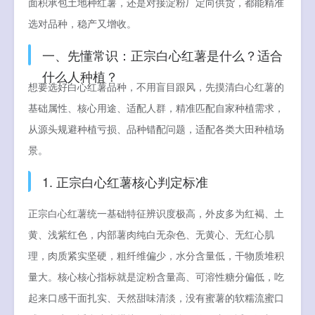
面积承包土地种红薯，还是对接淀粉厂定向供货，都能精准
选对品种，稳产又增收。
一、先懂常识：正宗白心红薯是什么？适合
什么人种植？
想要选好白心红薯品种，不用盲目跟风，先摸清白心红薯的
基础属性、核心用途、适配人群，精准匹配自家种植需求，
从源头规避种植亏损、品种错配问题，适配各类大田种植场
景。
1. 正宗白心红薯核心判定标准
正宗白心红薯统一基础特征辨识度极高，外皮多为红褐、土
黄、浅紫红色，内部薯肉纯白无杂色、无黄心、无红心肌
理，肉质紧实坚硬，粗纤维偏少，水分含量低，干物质堆积
量大。核心核心指标就是淀粉含量高、可溶性糖分偏低，吃
起来口感干面扎实、天然甜味清淡，没有蜜薯的软糯流蜜口