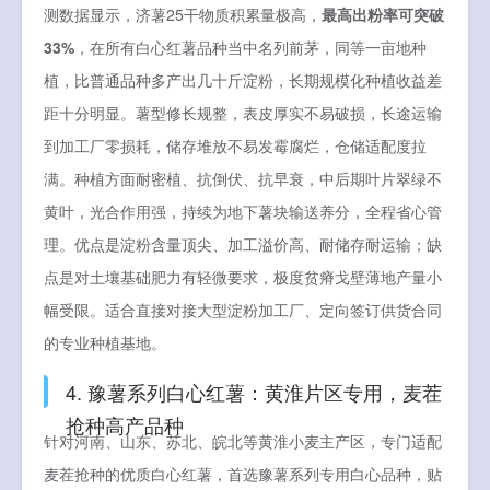
测数据显示，济薯25干物质积累量极高，
最高出粉率可突破
33%
，在所有白心红薯品种当中名列前茅，同等一亩地种
植，比普通品种多产出几十斤淀粉，长期规模化种植收益差
距十分明显。薯型修长规整，表皮厚实不易破损，长途运输
到加工厂零损耗，储存堆放不易发霉腐烂，仓储适配度拉
满。种植方面耐密植、抗倒伏、抗早衰，中后期叶片翠绿不
黄叶，光合作用强，持续为地下薯块输送养分，全程省心管
理。优点是淀粉含量顶尖、加工溢价高、耐储存耐运输；缺
点是对土壤基础肥力有轻微要求，极度贫瘠戈壁薄地产量小
幅受限。适合直接对接大型淀粉加工厂、定向签订供货合同
的专业种植基地。
4. 豫薯系列白心红薯：黄淮片区专用，麦茬
抢种高产品种
针对河南、山东、苏北、皖北等黄淮小麦主产区，专门适配
麦茬抢种的优质白心红薯，首选豫薯系列专用白心品种，贴