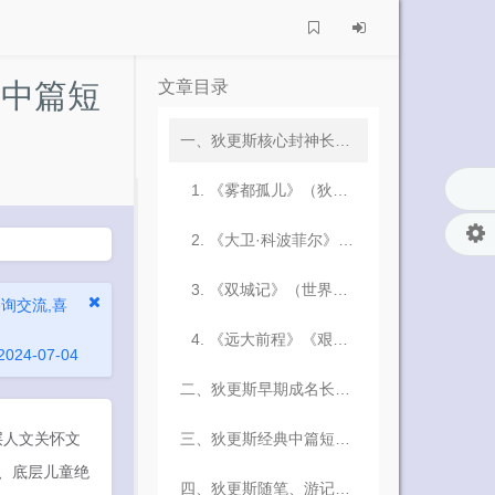
、中篇短
文章目录
一、狄更斯核心封神长篇小说全集：全网热搜名著，课本必考核心篇目
1. 《雾都孤儿》（狄更斯儿童现实主义头号代表作）
2. 《大卫·科波菲尔》（狄更斯半自传史诗级长篇）
3. 《双城记》（世界经典历史悲情长篇名著）
询交流,喜
4. 《远大前程》《艰难时世》《董贝父子》（高阶现实主义标杆长篇）
24-07-04
二、狄更斯早期成名长篇与小众口碑长篇：文坛奠基核心作品
层人文关怀文
三、狄更斯经典中篇短篇小说合集：篇幅短小好读，考场高频素材
1. 《匹克威克外传》（狄更斯首部长篇成名作）
、底层儿童绝
四、狄更斯随笔、游记与早期文论作品：文坛溯源一手史料
2. 《老古玩店》《我们共同的朋友》（温情悲情双精品）
1. 《圣诞颂歌》（全球国民级温情短篇经典）