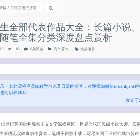
请输入关键字进行搜索...
生全部代表作品大全：长篇小说
随笔全集分类深度盘点赏析
19
103
0条评论
海外著作
海外著作
录一名北漂程序员编程学习以及日常的博客，欢迎添加微信BmzhbjzhB咨
以私聊我......
发布于20
，19世纪英国批判现实主义文学巅峰巨匠、世界文坛国民级小说大师、底
生深耕现实叙事创作赛道，笔耕不辍数十载，写尽英国工业时代城市苦难