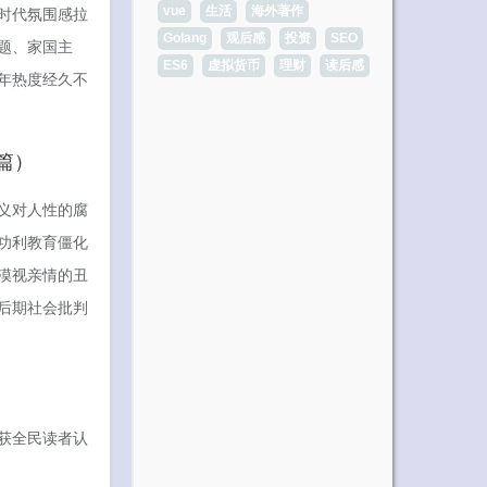
时代氛围感拉
vue
生活
海外著作
Golang
观后感
投资
SEO
题、家国主
ES6
虚拟货币
理财
读后感
年热度经久不
篇）
义对人性的腐
功利教育僵化
漠视亲情的丑
后期社会批判
获全民读者认