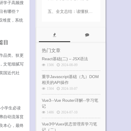
研学子高频搜
目有哪些？
五、全文总结：读懂狄更斯全部作品，吃透现实主义人文文学内核
2. 其他优质中篇短篇精品汇总
1. 《博兹特写集》（早期纪实随笔合集）
双维度，系统
2. 海外纪实游记随笔
篇目
热门文章
作品类。狄更
React基础(二) – JSX语法
，文笔细腻写
1506
2024-08-09
英国近代社
重学Javascript基础（九）DOM
相关的API操作
1504
2024-10-07
Vue3--Vue Router详解--学习笔
记
中小学生必读
1486
2024-07-10
弗自幼流落贫
Vue3中Vuex状态管理库学习笔
良本心，最终
记（二）