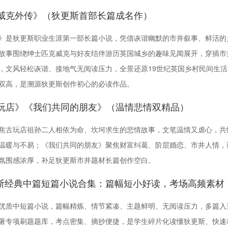
匹克威克外传》（狄更斯首部长篇成名作）
》是狄更斯职业生涯第一部长篇小说，凭借诙谐幽默的市井叙事、鲜活的
故事围绕绅士匹克威克与好友结伴游历英国城乡的趣味见闻展开，穿插市
，文风轻松诙谐、接地气无阅读压力，全景还原19世纪英国乡村民间生
双高，是溯源狄更斯创作初心的必读作品。
老古玩店》《我们共同的朋友》（温情悲情双精品）
焦古玩店祖孙二人相依为命、坎坷求生的悲情故事，文笔温情又虐心，共
温暖与不易；《我们共同的朋友》聚焦财富纠葛、阶层婚恋、市井人情，
氛围感浓厚，补足狄更斯市井题材长篇创作空白。
斯经典中篇短篇小说合集：篇幅短小好读，考场高频素材
优质中短篇小说，篇幅精炼、情节紧凑、主题鲜明、无阅读压力，多篇入
著专项刷题题库，考点密集、摘抄便捷，是学生碎片化读懂狄更斯、快速