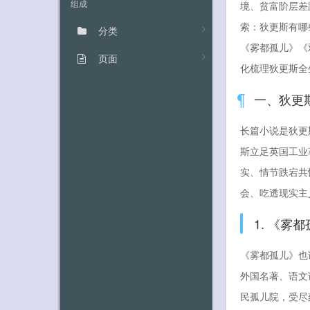
境、贫富阶层差
组成
索：狄更斯有哪
分类
《雾都孤儿》《
页面
化梳理狄更斯全
一、狄更
长篇小说是狄更
斯立足英国工业
实、情节跌宕共
会、吃透现实主
1. 《
《雾都孤儿》也
外国名著、语文
民孤儿院，受尽