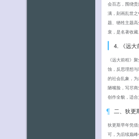
会百态，围绕贵
满，刻画乱世之
题、牺牲主题高
衰，是名著收藏
4. 《
《远大前程》聚
蚀，反思理想与
的社会乱象，为
陋嘴脸，写尽商
创作全貌，适合
二、狄更
狄更斯早年凭借
可，为后续巅峰