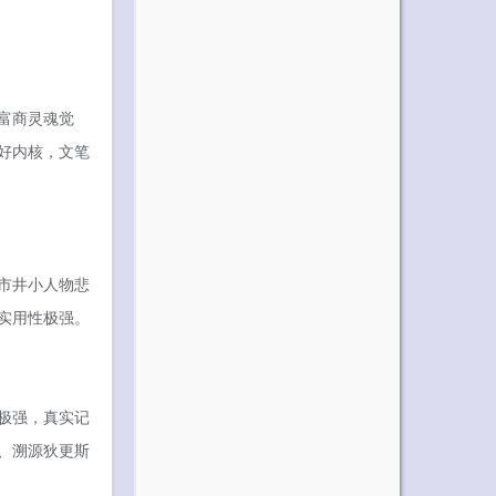
富商灵魂觉
好内核，文笔
市井小人物悲
实用性极强。
极强，真实记
、溯源狄更斯