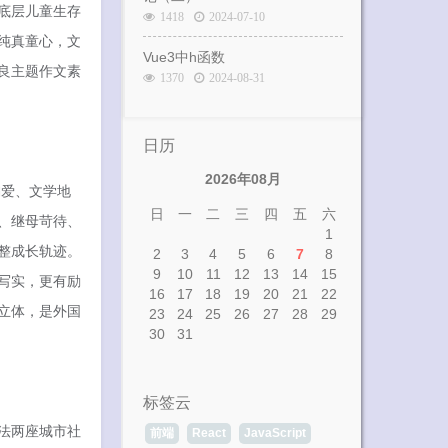
底层儿童生存
1418
2024-07-10
纯真童心，文
Vue3中h函数
良主题作文素
1370
2024-08-31
日历
2026年08月
偏爱、文学地
日
一
二
三
四
五
六
、继母苛待、
1
整成长轨迹。
2
3
4
5
6
7
8
9
10
11
12
13
14
15
写实，更有励
16
17
18
19
20
21
22
立体，是外国
23
24
25
26
27
28
29
30
31
标签云
法两座城市社
前端
React
JavaScript