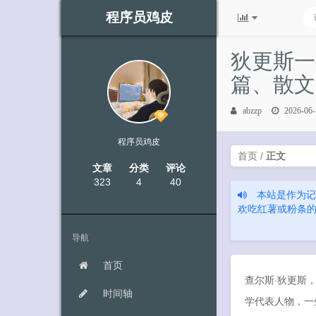
程序员鸡皮
狄更斯一
篇、散文
abzzp
2026-06-
程序员鸡皮
首页
/
正文
文章
分类
评论
323
4
40
本站是作为记
欢吃红薯或粉条的也可
导航
首页
查尔斯·狄更斯
时间轴
学代表人物，一