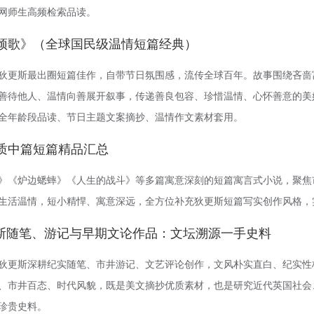
网师生高频检索品读。
圣诞颂歌》（全球国民级温情短篇经典）
狄更斯最出圈短篇佳作，自带节日氛围感，流传全球百年。故事围绕吝啬
善待他人、温情向善展开叙事，传递善良包容、珍惜温情、心怀善意的美
全年龄段品读、节日主题文案摘抄、温情作文素材套用。
优质中篇短篇精品汇总
》《炉边蟋蟀》《人生的战斗》等多篇寓意深刻的短篇寓言式小说，聚焦
生活温情，短小精悍、寓意深远，全方位补充狄更斯短篇写实创作风格，
斯随笔、游记与早期文论作品：文坛溯源一手史料
狄更斯深耕纪实随笔、市井游记、文艺评论创作，文风朴实直白、纪实性
、市井百态、时代风貌，既是美文摘抄优质素材，也是研究近代英国社会
珍贵史料。