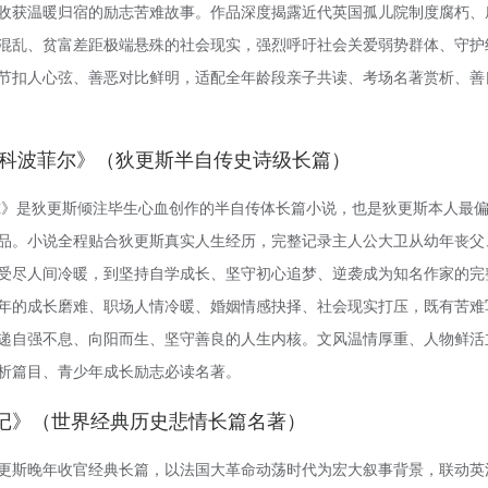
收获温暖归宿的励志苦难故事。作品深度揭露近代英国孤儿院制度腐朽、
混乱、贫富差距极端悬殊的社会现实，强烈呼吁社会关爱弱势群体、守护
节扣人心弦、善恶对比鲜明，适配全年龄段亲子共读、考场名著赏析、善
卫·科波菲尔》（狄更斯半自传史诗级长篇）
尔》是狄更斯倾注毕生心血创作的半自传体长篇小说，也是狄更斯本人最
品。小说全程贴合狄更斯真实人生经历，完整记录主人公大卫从幼年丧父
受尽人间冷暖，到坚持自学成长、坚守初心追梦、逆袭成为知名作家的完
年的成长磨难、职场人情冷暖、婚姻情感抉择、社会现实打压，既有苦难
递自强不息、向阳而生、坚守善良的人生内核。文风温情厚重、人物鲜活
析篇目、青少年成长励志必读名著。
双城记》（世界经典历史悲情长篇名著）
更斯晚年收官经典长篇，以法国大革命动荡时代为宏大叙事背景，联动英