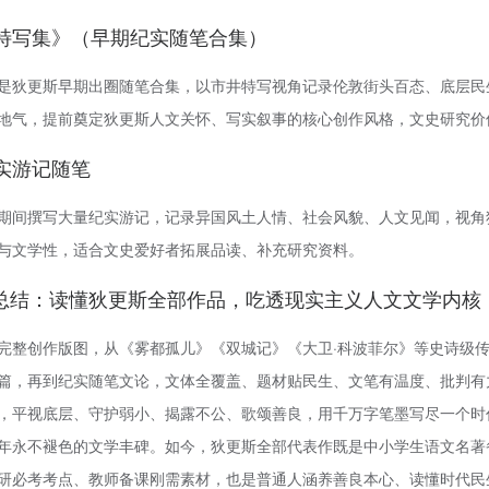
博兹特写集》（早期纪实随笔合集）
是狄更斯早期出圈随笔合集，以市井特写视角记录伦敦街头百态、底层民
地气，提前奠定狄更斯人文关怀、写实叙事的核心创作风格，文史研究价
纪实游记随笔
期间撰写大量纪实游记，记录异国风土人情、社会风貌、人文见闻，视角
与文学性，适合文史爱好者拓展品读、补充研究资料。
总结：读懂狄更斯全部作品，吃透现实主义人文文学内核
完整创作版图，从《雾都孤儿》《双城记》《大卫·科波菲尔》等史诗级
篇，再到纪实随笔文论，文体全覆盖、题材贴民生、文笔有温度、批判有
，平视底层、守护弱小、揭露不公、歌颂善良，用千万字笔墨写尽一个时
年永不褪色的文学丰碑。如今，狄更斯全部代表作既是中小学生语文名著
研必考考点、教师备课刚需素材，也是普通人涵养善良本心、读懂时代民