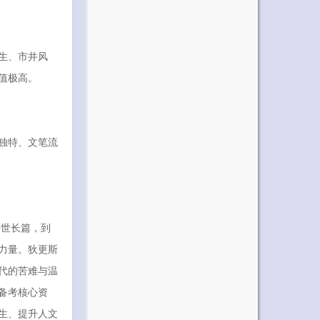
生、市井风
值极高。
独特、文笔流
传世长篇，到
力量。狄更斯
代的苦难与温
备考核心资
生、提升人文