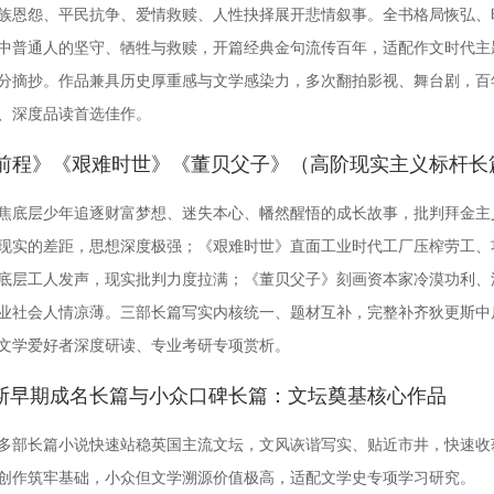
族恩怨、平民抗争、爱情救赎、人性抉择展开悲情叙事。全书格局恢弘、
中普通人的坚守、牺牲与救赎，开篇经典金句流传百年，适配作文时代主
分摘抄。作品兼具历史厚重感与文学感染力，多次翻拍影视、舞台剧，百
、深度品读首选佳作。
远大前程》《艰难时世》《董贝父子》（高阶现实主义标杆长
焦底层少年追逐财富梦想、迷失本心、幡然醒悟的成长故事，批判拜金主
现实的差距，思想深度极强；《艰难时世》直面工业时代工厂压榨劳工、
底层工人发声，现实批判力度拉满；《董贝父子》刻画资本家冷漠功利、
业社会人情凉薄。三部长篇写实内核统一、题材互补，完整补齐狄更斯中
文学爱好者深度研读、专业考研专项赏析。
斯早期成名长篇与小众口碑长篇：文坛奠基核心作品
多部长篇小说快速站稳英国主流文坛，文风诙谐写实、贴近市井，快速收
创作筑牢基础，小众但文学溯源价值极高，适配文学史专项学习研究。