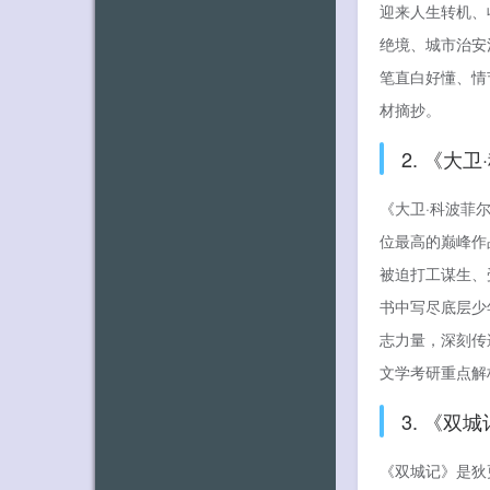
迎来人生转机、
绝境、城市治安
笔直白好懂、情
材摘抄。
2. 《大
《大卫·科波菲
位最高的巅峰作
被迫打工谋生、
书中写尽底层少
志力量，深刻传
文学考研重点解
3. 《
《双城记》是狄