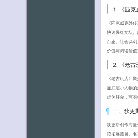
1. 《
《匹克威克外传
快速爆红文坛。
百态、社会讽刺
价值与阅读价值
2. 《
《老古玩店》聚
显底层小人物的
虚伪拜金，写实
三、狄更
狄更斯创作海量
读拓展篇目、名