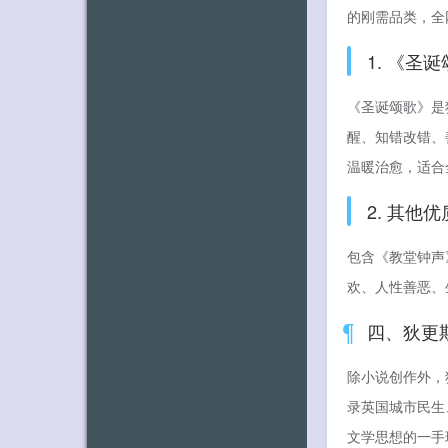
的刚需品类，全
1. 《
《圣诞颂歌》是
醒、知错改错、
温暖治愈，适合
2. 其他
包含《教堂钟声
欢、人性善恶、
四、狄更
除小说创作外，
录英国城市民生
文学思想的一手