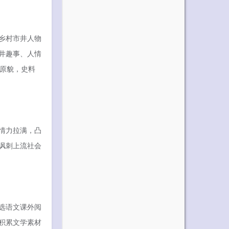
乡村市井人物
井趣事、人情
活原貌，史料
情力拉满，凸
讽刺上流社会
选语文课外阅
积累文学素材