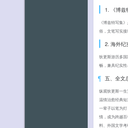
1. 《
《博兹特写集》
俗，文笔写实接
2. 海外
狄更斯游历多国
畅，兼具纪实性
五、全文
纵观狄更斯一生
温情治愈经典短
一辈子以笔为灯
情，成为跨越百
料、外国文学考