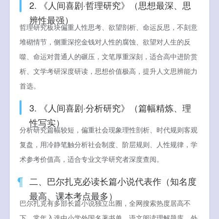
2. 《人间喜剧·哲理研究》（思想最深、思
辨性最强）
哲理研究板块偏重人性思考、欲望剖析、命运反思，不刻意
堆砌情节，侧重深挖金钱对人性的腐蚀、欲望对人生的反
噬、命运对普通人的碾压，文笔厚重深刻，适合高中进阶赏
析、文学考研深度研读，思想价值极高，提升人文思辨能力
首选。
3. 《人间喜剧·分析研究》（篇幅精炼、理
性写实）
分析研究篇幅较短，偏重社会现象理性剖析、时代规则客观
复盘，用冷静笔触分析社会制度、阶层规则、人性规律，学
术参考价值高，适合专业文学研究者深度查阅。
二、巴尔扎克必读长篇小说代表作（知名度
最高、课本考点最多）
巴尔扎克有多部长篇小说独立出圈，全网搜索热度居高不
下，常年入选中小学外国名著书单、语文阅读理解题库、外