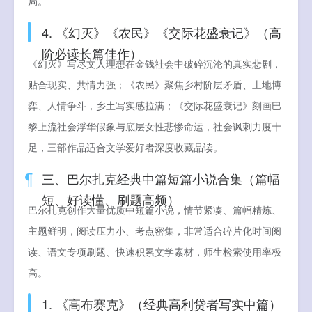
局。
4. 《幻灭》《农民》《交际花盛衰记》（高
阶必读长篇佳作）
《幻灭》写尽文人理想在金钱社会中破碎沉沦的真实悲剧，
贴合现实、共情力强；《农民》聚焦乡村阶层矛盾、土地博
弈、人情争斗，乡土写实感拉满；《交际花盛衰记》刻画巴
黎上流社会浮华假象与底层女性悲惨命运，社会讽刺力度十
足，三部作品适合文学爱好者深度收藏品读。
三、巴尔扎克经典中篇短篇小说合集（篇幅
短、好读懂、刷题高频）
巴尔扎克创作大量优质中短篇小说，情节紧凑、篇幅精炼、
主题鲜明，阅读压力小、考点密集，非常适合碎片化时间阅
读、语文专项刷题、快速积累文学素材，师生检索使用率极
高。
1. 《高布赛克》（经典高利贷者写实中篇）