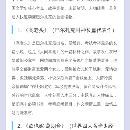
国文学史核心考点，故事完整、主题鲜明、人物经典，是普
通人快速读懂巴尔扎克的首选读物。
1. 《高老头》（巴尔扎克封神长篇代表作）
《高老头》是巴尔扎克最出名、最经典、考试考得最多的长
篇小说，也是《人间喜剧》的开篇标杆之作。故事发生在巴
黎破旧公寓里，围绕面粉富商高老头晚年悲惨遭遇展开，他
倾尽全部财富宠爱两个女儿，最终被女儿榨干钱财、无情抛
弃，孤独病死角落。小说深刻揭露**金钱至上、人情冷漠、
亲情崩塌**的社会现实，写尽贵族没落、资产阶级拜金风气
盛行的时代乱象，人物刻画入木三分，主题直击人性痛点，
是初高中必读书目、考研必考篇目，作文亲情主题、金钱主
题万能素材。
2. 《欧也妮·葛朗台》（世界四大吝啬鬼经