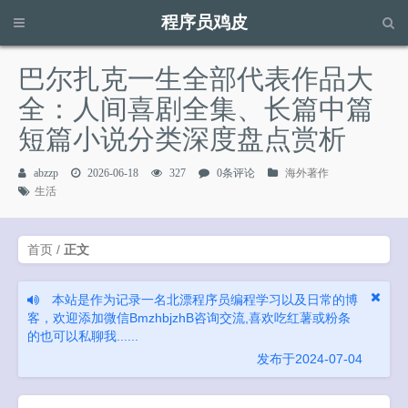
程序员鸡皮
请输入关键字进行搜索...
巴尔扎克一生全部代表作品大
全：人间喜剧全集、长篇中篇
短篇小说分类深度盘点赏析
abzzp
2026-06-18
327
0条评论
海外著作
生活
首页
/
正文
本站是作为记录一名北漂程序员编程学习以及日常的博
客，欢迎添加微信BmzhbjzhB咨询交流,喜欢吃红薯或粉条
的也可以私聊我......
发布于2024-07-04