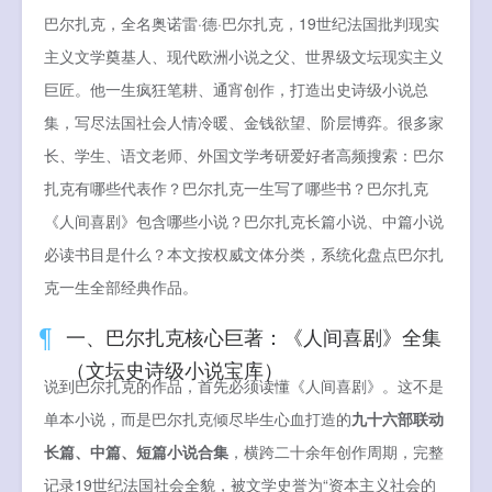
巴尔扎克，全名奥诺雷·德·巴尔扎克，19世纪法国批判现实
主义文学奠基人、现代欧洲小说之父、世界级文坛现实主义
巨匠。他一生疯狂笔耕、通宵创作，打造出史诗级小说总
集，写尽法国社会人情冷暖、金钱欲望、阶层博弈。很多家
长、学生、语文老师、外国文学考研爱好者高频搜索：巴尔
扎克有哪些代表作？巴尔扎克一生写了哪些书？巴尔扎克
《人间喜剧》包含哪些小说？巴尔扎克长篇小说、中篇小说
必读书目是什么？本文按权威文体分类，系统化盘点巴尔扎
克一生全部经典作品。
一、巴尔扎克核心巨著：《人间喜剧》全集
（文坛史诗级小说宝库）
说到巴尔扎克的作品，首先必须读懂《人间喜剧》。这不是
单本小说，而是巴尔扎克倾尽毕生心血打造的
九十六部联动
长篇、中篇、短篇小说合集
，横跨二十余年创作周期，完整
记录19世纪法国社会全貌，被文学史誉为“资本主义社会的