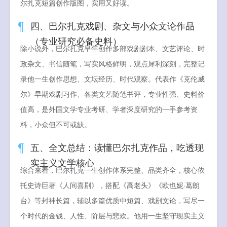
尔扎克短篇创作版图，实用又好读。
四、巴尔扎克戏剧、杂文与小众文论作品
（专业研究必备史料）
除小说外，巴尔扎克早年创作多部戏剧剧本、文艺评论、时
政杂文、书信随笔，写实风格鲜明，观点犀利深刻，完整记
录他一生创作思想、文坛经历、时代观察。代表作《克伦威
尔》早期戏剧习作、各类文艺随笔书评，专业性强、史料价
值高，是外国文学专业考研、学者深度研究的一手参考资
料，小众但不可或缺。
五、全文总结：读懂巴尔扎克作品，吃透现
实主义文学核心
综合来看，巴尔扎克一生创作体系完整、品类齐全，核心依
托史诗巨著《人间喜剧》，搭配《高老头》《欧也妮·葛朗
台》等封神长篇，辅以多篇优质中短篇、戏剧文论，写尽一
个时代的金钱、人性、阶层与悲欢。他用一生坚守现实主义