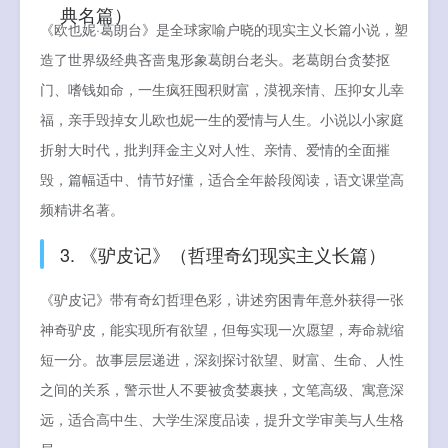
典名篇）
《欧也妮·葛朗台》是全球家喻户晓的现实主义长篇小说，塑
造了世界级经典吝啬鬼形象葛朗台老头。老葛朗台贪婪抠
门、嗜钱如命，一生疯狂囤积财富，漠视亲情、压抑女儿幸
福，亲手毁掉女儿欧也妮一生的爱情与人生。小说以小家庭
折射大时代，批判拜金主义对人性、亲情、爱情的全面摧
毁，篇幅适中、情节好懂，适合全年龄段阅读，语文课堂高
频精讲名著。
3. 《驴皮记》（哲理奇幻现实主义长篇）
《驴皮记》带有奇幻哲理色彩，讲述穷困青年意外获得一张
神奇驴皮，能实现所有欲望，但每实现一次愿望，寿命就缩
短一分。故事层层递进，深刻探讨欲望、财富、生命、人性
之间的关系，警示世人不要被贪婪裹挟，文笔高级、寓意深
远，适合高中生、大学生深度品读，提升文学审美与人生格