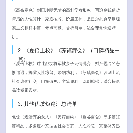
《高布赛克》刻画冷酷无情的高利贷者形象，写透金钱借贷
背后的人性算计、家庭破碎、阶层压榨，是巴尔扎克早期现
实主义标杆中篇，考点高频、赏析简单，适合课堂快速精
讲。
2. 《夏倍上校》《苏镇舞会》（口碑精品中
篇）
《夏倍上校》讲述战功将军被妻子无情抛弃、财产霸占的悲
惨遭遇，揭露人性凉薄、婚姻功利；《苏镇舞会》讽刺上流
社会虚伪社交、门第偏见，文笔犀利、讽刺感强，适合快速
品读积累素材。
3. 其他优质短篇汇总清单
包含《遭遗弃的女人》《奥诺丽纳》《幽谷百合》等多篇短
篇精品，多角度补充法国社会百态、人性冷暖，完整补齐巴