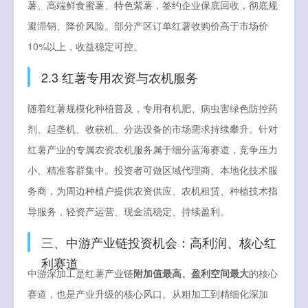
薯、高端鲜食蜜薯、特色紫薯，签约企业保底回收，彻底规
避滞销、降价风险。部分产区订单红薯收购价高于市场价
10%以上，收益稳定可控。
2.3 红薯专用农资与农机服务
随着红薯规模化种植普及，专用有机肥、病虫害绿色防控药
剂、起垄机、收获机、分选设备的市场需求持续攀升。针对
红薯产业的专属农资农机服务属于细分蓝海赛道，竞争压力
小、精准客群集中。投资者可做区域代理商、本地化技术服
务商，为周边种植户提供农资供应、农机租赁、种植技术指
导服务，轻资产运营、现金流稳定、持续盈利。
三、中游产业链投资机会：高利润、核心红
利赛道
中游深加工是红薯产业链
附加值最高、盈利空间最大
的核心
赛道，也是产业升级的核心风口。从粗加工到精细化深加