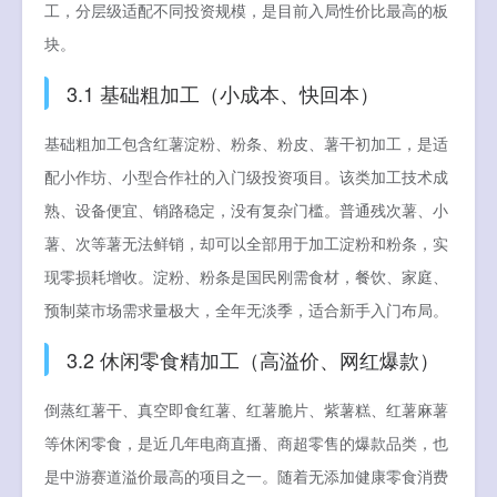
工，分层级适配不同投资规模，是目前入局性价比最高的板
块。
3.1 基础粗加工（小成本、快回本）
基础粗加工包含红薯淀粉、粉条、粉皮、薯干初加工，是适
配小作坊、小型合作社的入门级投资项目。该类加工技术成
熟、设备便宜、销路稳定，没有复杂门槛。普通残次薯、小
薯、次等薯无法鲜销，却可以全部用于加工淀粉和粉条，实
现零损耗增收。淀粉、粉条是国民刚需食材，餐饮、家庭、
预制菜市场需求量极大，全年无淡季，适合新手入门布局。
3.2 休闲零食精加工（高溢价、网红爆款）
倒蒸红薯干、真空即食红薯、红薯脆片、紫薯糕、红薯麻薯
等休闲零食，是近几年电商直播、商超零售的爆款品类，也
是中游赛道溢价最高的项目之一。随着无添加健康零食消费