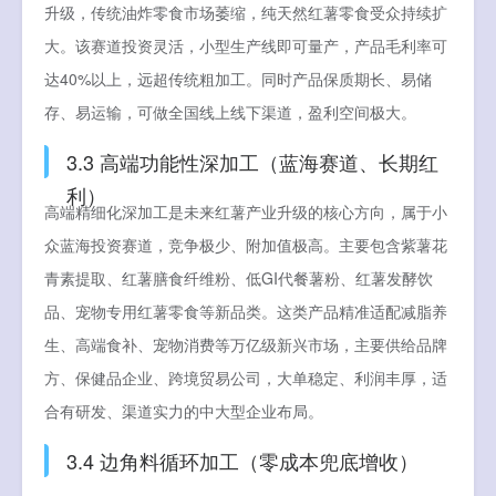
升级，传统油炸零食市场萎缩，纯天然红薯零食受众持续扩
大。该赛道投资灵活，小型生产线即可量产，产品毛利率可
达40%以上，远超传统粗加工。同时产品保质期长、易储
存、易运输，可做全国线上线下渠道，盈利空间极大。
3.3 高端功能性深加工（蓝海赛道、长期红
利）
高端精细化深加工是未来红薯产业升级的核心方向，属于小
众蓝海投资赛道，竞争极少、附加值极高。主要包含紫薯花
青素提取、红薯膳食纤维粉、低GI代餐薯粉、红薯发酵饮
品、宠物专用红薯零食等新品类。这类产品精准适配减脂养
生、高端食补、宠物消费等万亿级新兴市场，主要供给品牌
方、保健品企业、跨境贸易公司，大单稳定、利润丰厚，适
合有研发、渠道实力的中大型企业布局。
3.4 边角料循环加工（零成本兜底增收）