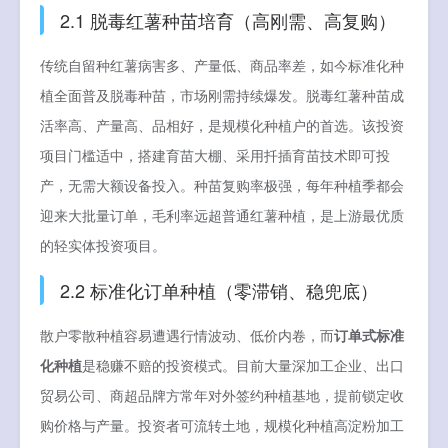
2.1 脱毒红薯种苗培育（高刚需、高复购）
传统自留种红薯病害多、产量低、商品率差，如今标准化种
植全面普及脱毒种苗，市场刚需持续爆发。脱毒红薯种苗成
活率高、产量高、品相好，是规模化种植户的首选。该投资
项目门槛适中，搭建育苗大棚、采用扦插育苗技术即可投
产，无需大额设备投入。种苗复购率极强，每年种植季都会
迎来大批量订单，毛利率远超普通红薯种植，是上游最优质
的轻实体投资项目。
2.2 标准化订单种植（零滞销、稳兜底）
散户零散种植容易遭遇行情波动、低价内卷，而
订单式标准
化种植
是稳赚不赔的投资模式。目前大量深加工企业、出口
贸易公司、商超品牌方常年对外签约种植基地，提前锁定收
购价格与产量。投资者可流转土地，规模化种植高淀粉加工