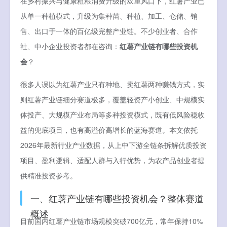
在乡村振兴与健康粗粮消费升级的双重风口下，红薯产业已
从单一种植模式，升级为集种苗、种植、加工、仓储、销
售、出口于一体的百亿级完整产业链。不少创业者、合作
社、中小企业投资者都在咨询：
红薯产业链有哪些投资机
会
？
很多人误以为红薯产业只有种地、卖红薯两种赚钱方式，实
则红薯产业链细分赛道极多，覆盖轻资产小创业、中规模实
体投产、大规模产业布局等多种投资模式，既有低风险稳收
益的兜底项目，也有高溢价高增长的蓝海赛道。本文依托
2026年最新行业产业数据，从上中下游全链条拆解优质投资
项目、盈利逻辑、适配人群与入行优势，为农产品创业者提
供精准投资参考。
一、红薯产业链有哪些投资机会？整体赛道
概述
目前国内红薯产业链市场规模突破700亿元，常年保持10%