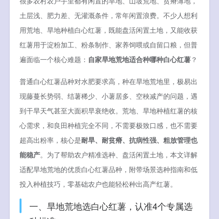
很多农村农户手里都有闲置的旱地、山坡荒地、贫瘠薄地，
土层浅、肥力差、无灌溉条件，常年闲置浪费。不少人想利
用荒地、旱地种植白心红薯，既能盘活闲置土地，又能收获
红薯用于淀粉加工、粉条制作、家养饲喂或自留口粮，但普
遍面临一个核心难题：
自家旱地荒地适合种哪种白心红薯
？
普通白心红薯品种对水肥要求高，种在旱地荒地里，极易出
现藤蔓长势弱、结薯稀少、小薯居多、空秧减产的问题，遇
到干旱天气甚至大面积早衰绝收。荒地、旱地种植红薯的核
心需求，和良田种植完全不同，不需要极致口感，也不需要
超高出粉率，核心是
耐旱、耐贫瘠、抗病性强、粗放管理也
能稳产
。为了帮助农户精准选种、盘活闲置土地，本文详解
适配旱地荒地的优质白心红薯品种，附带场景选种指南和低
投入种植技巧，零基础农户也能轻松种出高产红薯。
一、旱地荒地选白心红薯，认准4个专属选