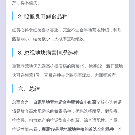
产，得不偿失。
2. 照搬良田鲜食品种
红黄心鲜食红薯喜水喜肥，完全不适合旱地荒地种植，种后
藤蔓弱小、结薯极少，大概率空秧绝收。
3. 忽视地块病害情况选种
重茬老荒地优先选高抗根腐病的商薯19、徐薯22，新开荒地
块可选梅营1号，盲目选种会导致病害爆发、大面积减产。
六、总结
总而言之，
自家旱地荒地适合种哪种白心红薯
？核心选种逻
辑是放弃高水肥需求的娇贵品种，优先选择耐旱、耐贫瘠、
抗病强、粗放稳产的抗逆型白心红薯。综合适配性、产量、
抗逆性能来看，
商薯19是旱地荒地种植的首选全能品种
，全