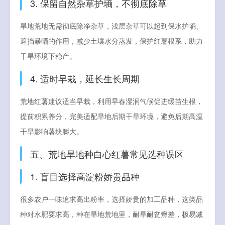
3. 保留自然杂草护墒，不彻底除草
旱地荒地无需彻底除净杂草，浅层杂草可以起到保水护墒、
遮挡暴晒的作用，减少土壤水分蒸发，保护红薯根系，助力
干旱环境下稳产。
4. 适时早栽，延长生长周期
荒地红薯建议适当早栽，利用早春湿润气候促进缓苗生根，
提前积累养分，完美适配旱地后期干旱环境，避免后期高温
干旱影响薯块膨大。
五、荒地旱地种白心红薯常见选种误区
1. 盲目选择高淀粉娇贵品种
很多农户一味追求高出粉率，选择娇贵的加工品种，这类品
种对水肥要求高，种在旱地荒地里，耐旱耐贫瘠差，极易减