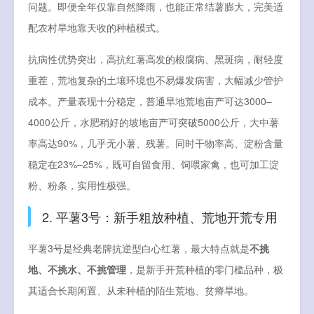
问题。即便全年仅靠自然降雨，也能正常结薯膨大，完美适
配农村旱地靠天收的种植模式。
抗病性优势突出，高抗红薯高发的根腐病、黑斑病，耐轻度
重茬，荒地复杂的土壤环境也不易爆发病害，大幅减少管护
成本。产量表现十分稳定，普通旱地荒地亩产可达3000–
4000公斤，水肥稍好的坡地亩产可突破5000公斤，大中薯
率高达90%，几乎无小薯、残薯。同时干物率高、淀粉含量
稳定在23%–25%，既可自留食用、饲喂家禽，也可加工淀
粉、粉条，实用性极强。
2. 平薯3号：新手粗放种植、荒地开荒专用
平薯3号是经典老牌抗逆型白心红薯，最大特点就是
不挑
地、不挑水、不挑管理
，是新手开荒种植的零门槛品种，极
其适合长期闲置、从未种植的陌生荒地、贫瘠旱地。