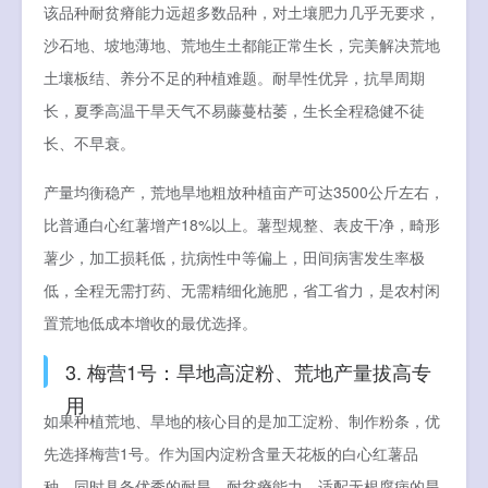
该品种耐贫瘠能力远超多数品种，对土壤肥力几乎无要求，
沙石地、坡地薄地、荒地生土都能正常生长，完美解决荒地
土壤板结、养分不足的种植难题。耐旱性优异，抗旱周期
长，夏季高温干旱天气不易藤蔓枯萎，生长全程稳健不徒
长、不早衰。
产量均衡稳产，荒地旱地粗放种植亩产可达3500公斤左右，
比普通白心红薯增产18%以上。薯型规整、表皮干净，畸形
薯少，加工损耗低，抗病性中等偏上，田间病害发生率极
低，全程无需打药、无需精细化施肥，省工省力，是农村闲
置荒地低成本增收的最优选择。
3. 梅营1号：旱地高淀粉、荒地产量拔高专
用
如果种植荒地、旱地的核心目的是加工淀粉、制作粉条，优
先选择梅营1号。作为国内淀粉含量天花板的白心红薯品
种，同时具备优秀的耐旱、耐贫瘠能力，适配无根腐病的旱