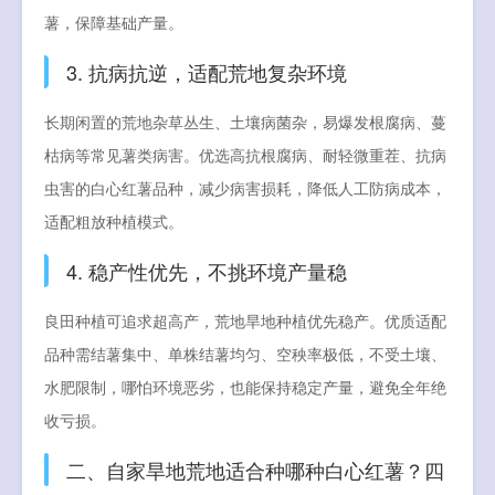
薯，保障基础产量。
3. 抗病抗逆，适配荒地复杂环境
长期闲置的荒地杂草丛生、土壤病菌杂，易爆发根腐病、蔓
枯病等常见薯类病害。优选高抗根腐病、耐轻微重茬、抗病
虫害的白心红薯品种，减少病害损耗，降低人工防病成本，
适配粗放种植模式。
4. 稳产性优先，不挑环境产量稳
良田种植可追求超高产，荒地旱地种植优先稳产。优质适配
品种需结薯集中、单株结薯均匀、空秧率极低，不受土壤、
水肥限制，哪怕环境恶劣，也能保持稳定产量，避免全年绝
收亏损。
二、自家旱地荒地适合种哪种白心红薯？四