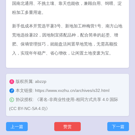
国南北通用、不挑土壤、靠天也能收，兼顾自用、饲喂、淀
粉加工多重用途。
新手低成本开荒选平薯3号、新地加工种梅营1号、南方山地
荒地选徐薯22，因地制宜搭配品种，配合简单的起垄、增
肥、保墒管理技巧，就能盘活闲置旱地荒地，无需高额投
入，实现年年稳产、省心增收，让闲置土地变废为宝。
版权所属: abzzp
本文链接:
https://www.xvzhu.cn/archives/s32.html
协议授权:
《署名-非商业性使用-相同方式共享 4.0 国际
(CC BY-NC-SA 4.0)》
上一篇
赞赏
下一篇