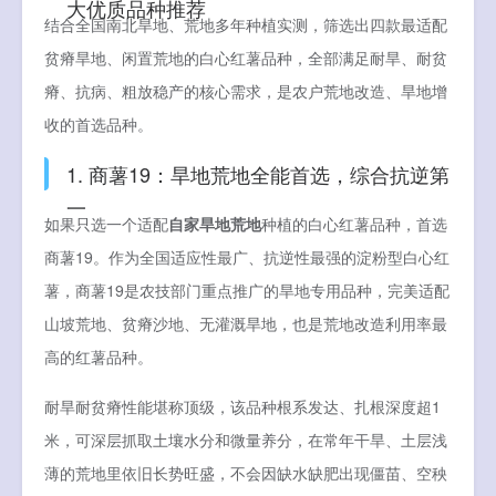
大优质品种推荐
结合全国南北旱地、荒地多年种植实测，筛选出四款最适配
贫瘠旱地、闲置荒地的白心红薯品种，全部满足耐旱、耐贫
瘠、抗病、粗放稳产的核心需求，是农户荒地改造、旱地增
收的首选品种。
1. 商薯19：旱地荒地全能首选，综合抗逆第
一
如果只选一个适配
自家旱地荒地
种植的白心红薯品种，首选
商薯19。作为全国适应性最广、抗逆性最强的淀粉型白心红
薯，商薯19是农技部门重点推广的旱地专用品种，完美适配
山坡荒地、贫瘠沙地、无灌溉旱地，也是荒地改造利用率最
高的红薯品种。
耐旱耐贫瘠性能堪称顶级，该品种根系发达、扎根深度超1
米，可深层抓取土壤水分和微量养分，在常年干旱、土层浅
薄的荒地里依旧长势旺盛，不会因缺水缺肥出现僵苗、空秧