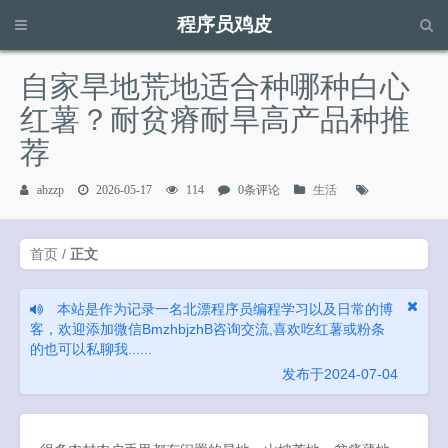
程序员鸡皮
请输入关键字进行搜索...
自家旱地荒地适合种哪种白心
红薯？耐贫瘠耐旱高产品种推
荐
abzzp
2026-05-17
114
0条评论
生活
首页
/
正文
本站是作为记录一名北漂程序员编程学习以及日常的博
客，欢迎添加微信BmzhbjzhB咨询交流,喜欢吃红薯或粉条
的也可以私聊我......
发布于2024-07-04