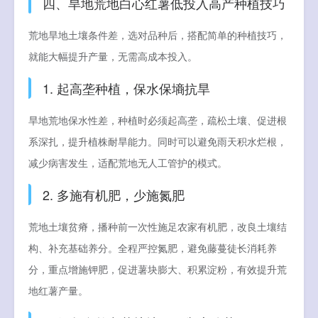
四、旱地荒地白心红薯低投入高产种植技巧
荒地旱地土壤条件差，选对品种后，搭配简单的种植技巧，
就能大幅提升产量，无需高成本投入。
1. 起高垄种植，保水保墒抗旱
旱地荒地保水性差，种植时必须起高垄，疏松土壤、促进根
系深扎，提升植株耐旱能力。同时可以避免雨天积水烂根，
减少病害发生，适配荒地无人工管护的模式。
2. 多施有机肥，少施氮肥
荒地土壤贫瘠，播种前一次性施足农家有机肥，改良土壤结
构、补充基础养分。全程严控氮肥，避免藤蔓徒长消耗养
分，重点增施钾肥，促进薯块膨大、积累淀粉，有效提升荒
地红薯产量。