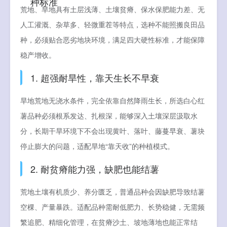
种标准
荒地、旱地具有土层浅薄、土壤贫瘠、保水保肥能力差、无
人工灌溉、杂草多、轻微重茬等特点，选种不能照搬良田品
种，必须贴合恶劣地块环境，满足四大硬性标准，才能保障
稳产增收。
1. 超强耐旱性，靠天生长不早衰
旱地荒地无浇水条件，完全依靠自然降雨生长，所选白心红
薯品种必须根系发达、扎根深，能够深入土壤深层汲取水
分，长期干旱环境下不会出现黄叶、落叶、藤蔓早衰、薯块
停止膨大的问题，适配旱地“靠天收”的种植模式。
2. 耐贫瘠能力强，缺肥也能结薯
荒地土壤有机质少、养分匮乏，普通品种会因缺肥导致结薯
空棵、产量暴跌。适配品种需耐低肥力、长势稳健，无需频
繁追肥、精细化管理，在贫瘠沙土、坡地薄地也能正常结