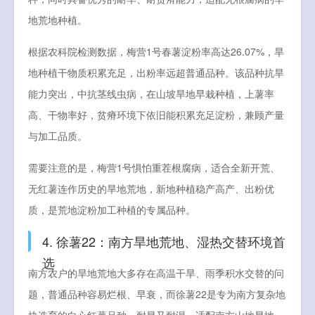
地荒地种植。
根据农科院检测数据，梅营1号春薯淀粉率高达26.07%，旱
地种植干物质积累充足，出粉率远超普通品种。该品种抗旱
能力突出，中抗茎线虫病，在山坡旱地早栽种植，上薯率
高、干物率好，贫瘠环境下依旧能积累充足淀粉，兼顾产量
与加工品质。
需要注意的是，梅营1号惧怕重茬根腐病，适合全新开荒、
无红薯连作历史的旱地荒地，新地种植稳产高产、出粉优
质，是荒地淀粉加工种植的专属品种。
4. 徐薯22：南方旱地荒地、湿热交替环境首
选
南方农户的旱地荒地大多存在高温干旱、雨季积水交替的问
题，普通品种容易烂根、早衰，而徐薯22是专为南方复杂地