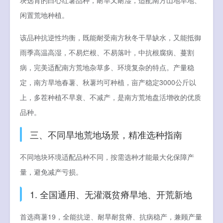
块选育的白心红薯品种，耐旱又耐湿，适配南方山地旱地、
闲置荒地种植。
该品种抗逆性均衡，既能耐受南方秋冬干旱缺水，又能抵御
雨季高温高湿，不易烂根、不易落叶，中抗根腐病、蔓割
病，完美适配南方荒地杂草多、环境复杂的特点。产量稳
定，南方旱地春薯、秋薯均可种植，亩产稳定3000公斤以
上，多茬种植不早衰、不减产，是南方荒地盘活增收的优质
品种。
三、不同旱地荒地场景，精准选种指南
不同地块环境适配品种不同，按需选种才能最大化保障产
量，避免减产亏损。
1. 全国通用、无灌溉贫瘠旱地、开荒新地
首选商薯19，全能抗逆、耐旱耐贫瘠、抗病稳产，兼顾产量