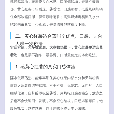
越烤越流油，蒸着吃反而水腻、口感偏软塌，香味不够浓
郁。黄心红薯：粉质足、薯香浓、口感绵密，低温蒸制能锁
住全部软糯口感，保留原味薯香；高温烘烤容易流失水分，
吃起来偏紧实、少蜜感，香味浓郁但软糯度下降。
二、黄心红薯适合蒸吗？优点、口感、适合
人群一次说清
实话实说：
大多数家庭、大多数场景下，黄心红薯更适合蒸
着吃
，也是最不翻车、最养胃、口感最稳定的本命吃法。
1. 蒸黄心红薯的真实口感体验
隔水低温蒸熟，能牢牢锁住黄心红薯内部水分和天然粉质，
蒸熟之后薯肉绵密软糯、不干不柴、无硬芯、无粗丝，入口
细腻化渣，自带醇厚板栗薯香。冷热吃口感都稳定，放凉之
后也不会快速回生发硬，不会空心结块，口感温润顺口，饱
腹感扎实，越吃越香，原汁原味不掩盖本身薯味。