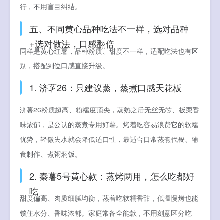
行，不用盲目纠结。
五、不同黄心品种吃法不一样，选对品种
+选对做法，口感翻倍
同样是黄心红薯，品种粉质、甜度不一样，适配吃法也有区
别，搭配到位口感直接升级。
1. 济薯26：只建议蒸，蒸煮口感天花板
济薯26粉质超高、粉糯度顶尖，蒸熟之后无丝无芯、板栗香
味浓郁，是公认的蒸煮专用好薯。烤着吃容易浪费它的软糯
优势，轻微失水就会降低适口性，最适合日常蒸煮代餐、辅
食制作、煮粥焖饭。
2. 秦薯5号黄心款：蒸烤两用，怎么吃都好
吃
甜度偏高、肉质细腻均衡，蒸着吃软糯香甜，低温慢烤也能
锁住水分、香味浓郁。家庭常备全能款，不用刻意区分吃