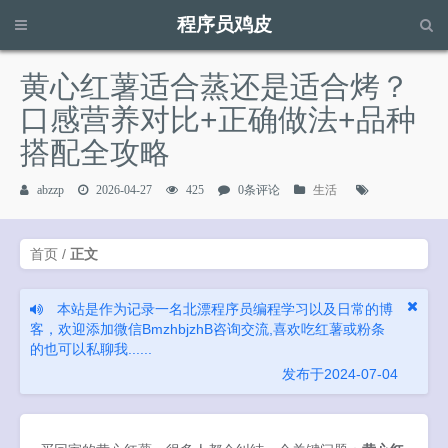
程序员鸡皮
请输入关键字进行搜索...
黄心红薯适合蒸还是适合烤？
口感营养对比+正确做法+品种
搭配全攻略
abzzp
2026-04-27
425
0条评论
生活
首页
/
正文
本站是作为记录一名北漂程序员编程学习以及日常的博
客，欢迎添加微信BmzhbjzhB咨询交流,喜欢吃红薯或粉条
的也可以私聊我......
发布于2024-07-04