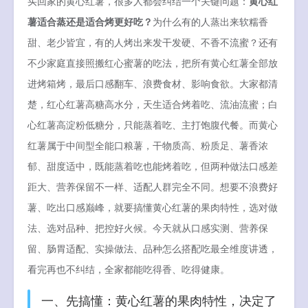
买回家的黄心红薯，很多人都会纠结一个关键问题：
黄心红
薯适合蒸还是适合烤更好吃？
为什么有的人蒸出来软糯香
甜、老少皆宜，有的人烤出来发干发硬、不香不流蜜？还有
不少家庭直接照搬红心蜜薯的吃法，把所有黄心红薯全部放
进烤箱烤，最后口感翻车、浪费食材、影响食欲。大家都清
楚，红心红薯高糖高水分，天生适合烤着吃、流油流蜜；白
心红薯高淀粉低糖分，只能蒸着吃、主打饱腹代餐。而黄心
红薯属于中间型全能口粮薯，干物质高、粉质足、薯香浓
郁、甜度适中，既能蒸着吃也能烤着吃，但两种做法口感差
距大、营养保留不一样、适配人群完全不同。想要不浪费好
薯、吃出口感巅峰，就要搞懂黄心红薯的果肉特性，选对做
法、选对品种、把控好火候。今天就从口感实测、营养保
留、肠胃适配、实操做法、品种怎么搭配吃最全维度讲透，
看完再也不纠结，全家都能吃得香、吃得健康。
一、先搞懂：黄心红薯的果肉特性，决定了