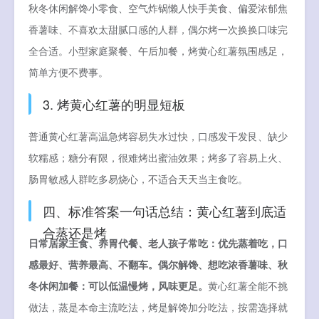
秋冬休闲解馋小零食、空气炸锅懒人快手美食、偏爱浓郁焦
香薯味、不喜欢太甜腻口感的人群，偶尔烤一次换换口味完
全合适。小型家庭聚餐、午后加餐，烤黄心红薯氛围感足，
简单方便不费事。
3. 烤黄心红薯的明显短板
普通黄心红薯高温急烤容易失水过快，口感发干发艮、缺少
软糯感；糖分有限，很难烤出蜜油效果；烤多了容易上火、
肠胃敏感人群吃多易烧心，不适合天天当主食吃。
四、标准答案一句话总结：黄心红薯到底适
合蒸还是烤
日常居家主食、养胃代餐、老人孩子常吃：优先蒸着吃，口
感最好、营养最高、不翻车。偶尔解馋、想吃浓香薯味、秋
冬休闲加餐：可以低温慢烤，风味更足。
黄心红薯全能不挑
做法，蒸是本命主流吃法，烤是解馋加分吃法，按需选择就