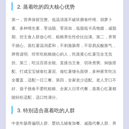
2. 蒸着吃的四大核心优势
第一，营养保留完整。低温清蒸不破坏膳食纤维、胡萝卜
素、多种维生素，零油脂、零添加，低脂低卡高饱腹，减脂
期、控主食人群放心吃，粗粮养生性价比拉满。第二，养胃
不烧心。蒸红薯温润柔和，不刺激肠胃，不容易反酸胀气，
脾胃虚弱、经常吃粗粮烧心的人，吃蒸黄心红薯完全无负
担。第三，吃法百搭全能。直接当主食、切块煮粥、焖饭搭
配、打成宝宝辅食红薯泥、做红薯馒头面饼，多种家常吃法
全覆盖，适配一日三餐。第四，全家老少适配。老人牙口不
好、孩子挑食不爱吃粗粮、全家人日常代餐，蒸黄心红薯都
能轻松适配，适口性满分。
3. 特别适合蒸着吃的人群
中老年肠胃偏弱人群、婴幼儿辅食加餐、减脂代餐人群、养