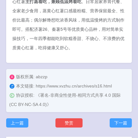
心红薯
主打蒸着吃，兼顾低温烤着吃
。日常居家养胃代餐、
全家老少食用，蒸黄心红薯口感最粉糯、营养保留最全、性
价比最高；偶尔解馋想吃浓香风味，用低温慢烤的方式制作
即可。搭配济薯26、秦薯5号等优质黄心品种，用对简单实
操技巧，一年四季都能吃到软糯香甜、不烧心、不浪费的优
质黄心红薯，吃得健康又舒心。
版权所属: abzzp
本文链接:
https://www.xvzhu.cn/archives/s16.html
协议授权:
《署名-非商业性使用-相同方式共享 4.0 国际
(CC BY-NC-SA 4.0)》
上一篇
赞赏
下一篇