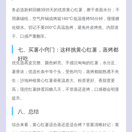
务必选新鲜回糖3到5天的优质黄心红薯，擦干表面水分，不
用裹锡纸，空气炸锅或烤箱160℃低温慢烤55分钟，慢慢糖
化锁水。切记不要200℃高温急烤，避免外皮烤焦、内部发
干、口感严重翻车。
七、买薯小窍门：这样挑黄心红薯，蒸烤都
好吃
优先选表皮完整、颜色鲜亮、手感沉甸甸的红薯，水分足、
薯香浓；优选长条中等个头，受热均匀，蒸烤都能熟透不夹
生；沙地种植黄心红薯昼夜温差大、粉质更好、香甜度更
高；现挖红薯静置回糖几天，不管蒸还是烤，口感都会明显
提升。
八、总结
综合来看，黄心红薯适合蒸还是适合烤？答案清晰好记：黄