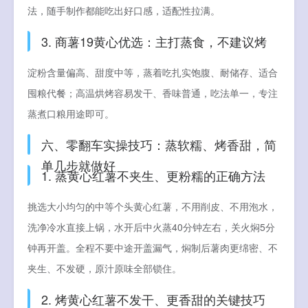
法，随手制作都能吃出好口感，适配性拉满。
3. 商薯19黄心优选：主打蒸食，不建议烤
淀粉含量偏高、甜度中等，蒸着吃扎实饱腹、耐储存、适合
囤粮代餐；高温烘烤容易发干、香味普通，吃法单一，专注
蒸煮口粮用途即可。
六、零翻车实操技巧：蒸软糯、烤香甜，简
单几步就做好
1. 蒸黄心红薯不夹生、更粉糯的正确方法
挑选大小均匀的中等个头黄心红薯，不用削皮、不用泡水，
洗净冷水直接上锅，水开后中火蒸40分钟左右，关火焖5分
钟再开盖。全程不要中途开盖漏气，焖制后薯肉更绵密、不
夹生、不发硬，原汁原味全部锁住。
2. 烤黄心红薯不发干、更香甜的关键技巧