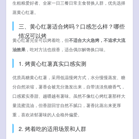
生粗粮爱好者、全家一日三餐日常主食替换人群，优先选择
蒸黄心红薯。
三、黄心红薯适合烤吗？口感怎么样？哪些
情况可以烤
黄心红薯完全可以烤着吃，但
不适合大火急烤，不追求大流
油效果
，吃对方法也很香，适合偶尔解馋换口味。
1. 烤黄心红薯真实口感实测
优质高糖黄心红薯，采用低温慢烤方式，水分慢慢蒸发、糖
分自然浓缩，薯香会被充分激发出来，自带淡淡焦糖香气，
口感紧实香甜、越嚼越有薯味。虽然不像红心烤红薯那样大
量流蜜流油，但香甜回甘自然不腻口，薯香比蒸出来更厚
重，喜欢浓郁薯味的人会格外偏爱。
2. 烤着吃的适用场景和人群