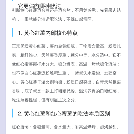
它更偏向哪种吃法
判断黄心红薯适合蒸还是适合烤，不用凭感觉，先看果肉结
构，一眼就能分清适配吃法，不踩口感雷区。
1. 黄心红薯内部核心特点
正宗优质黄心红薯，薯肉金黄细腻，干物质含量高、粉质扎
实、粗纤维少、天然薯香厚重，糖分中等、水分适中。它不
像红心蜜薯那样水分大、糖分爆表，高温一烤就糖化流油；
也不像白心红薯淀粉堆积过重，一烤就失水发柴、发硬空
心。黄心红薯干湿比例均衡，粉质口感突出，自带天然板栗
香味，底子就是一款主打粗粮代餐、温润养胃的口粮红薯，
吃法兼容性强，但有明显主次之分。
2. 黄心红薯和红心蜜薯的吃法本质区别
红心蜜薯：含糖量高、含水量大，耐高温烘烤，越烤越甜、