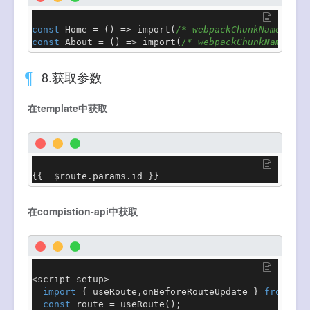
const
Home
 = (
) => 
import
(
/* webpackChunkName:'hom
const
About
 = (
) => 
import
(
/* webpackChunkName:'ab
8.获取参数
在template中获取
{{  $route.
params
.
id
 }}
在compistion-api中获取
<script setup>

import
 { useRoute,onBeforeRouteUpdate } 
from
'vu
const
 route = 
useRoute
();
