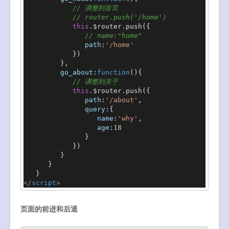
// 调整到首页
// router.push('/home')
this
.
$router
.
push
({

// name:"home"
path
:
'/home'
            })

         },

go_about
:
function
(
){

// 调整到关于
this
.
$router
.
push
({

path
:
'/about'
,

query
:{

name
:
'why'
,

age
:
18
               }

            })

         }

      }

</
script
>
页面的前进和后退