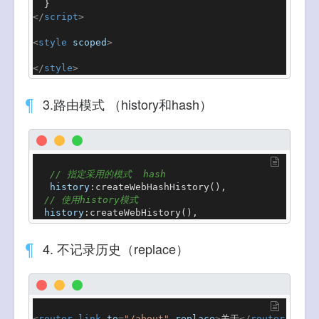
</
script
>
<
style
scoped
>
</
style
>
3.路由模式 （history和hash）
// 指定采用的模式  hash
history
:
createWebHashHistory
(),

// 使用history模式
history
:
createWebHistory
(),
4. 不记录历史（replace）
<
router-link
to
=
"/about"
replace
>
关于
</
router-link
>