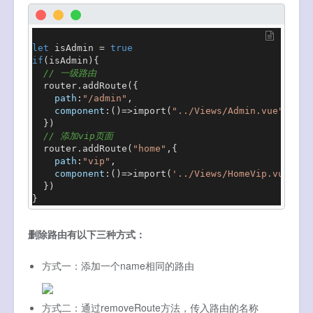
let
 isAdmin = 
true
if
(isAdmin){

// 一级路由
  router.
addRoute
({

path
:
"/admin"
,

component
:
()=>
import
(
"../Views/Admin.vue"
)

  })

// 添加vip页面
  router.
addRoute
(
"home"
,{

path
:
"vip"
,

component
:
()=>
import
(
'../Views/HomeVip.vue'
)

  })

}
删除路由有以下三种方式：
方式一：添加一个name相同的路由
方式二：通过removeRoute方法，传入路由的名称