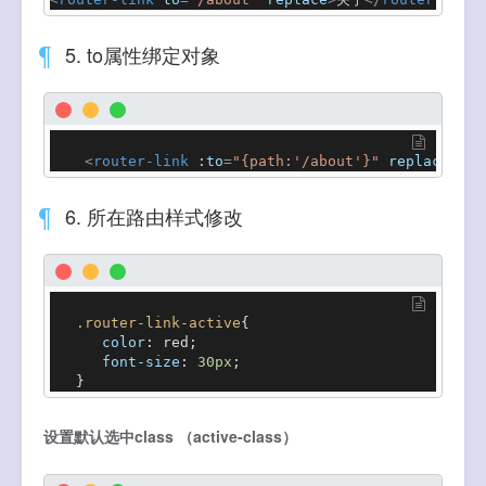
5. to属性绑定对象
<
router-link
:to
=
"{path:'/about'}"
replace
>
关于
6. 所在路由样式修改
.router-link-active
{

color
: red;

font-size
: 
30px
;

   }
设置默认选中class （active-class）