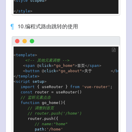
<
style
scoped
>
</
style
>
10.编程式路由跳转的使用
<
template
>
<!-- 其他元素调整 -->
<
span
 @
click
=
"go_home"
>
首页
</
span
>
<
button
 @
click
=
"go_about"
>
关于        
</
button
>
</
template
>
<
script
setup
>
import
 { useRouter } 
from
'vue-router'
;

const
 router = 
useRouter
()

// 监听元素点击
function
go_home
(
){

// 调整到首页
// router.push('/home')
      router.
push
({

// name:"home"
path
:
'/home'