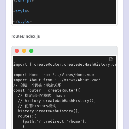
</
script
>
<
style
>
</
style
>
router/index.js
import { createRouter,createWebHashHistory,createW
import Home from '../Views/Home.vue'

import About from '../Views/About.vue'

// 创建一个路由：映射关系

const router = createRouter({

  // 指定采用的模式  hash

  // history:createWebHashHistory(),

  // 使用history模式

  history:createWebHistory(),

  routes:[

    {path:'/',redirect:'/home'},

    {
