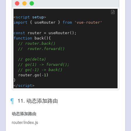
<
script
setup
>
import
 { useRouter } 
from
'vue-router'
const
 router = 
useRouter
function
back
(
){

// router.back()
//  router.forward()
// go(delta)
// go(1) -> forward();
// go(-1) -> back()
  router.
go
(-
1
)

</
script
>
11. 动态添加路由
动态添加路由
router/index.js