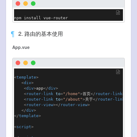
npm install vue-router
2. 路由的基本使用
App.vue
<
template
>
<
div
>
<
div
>
app
</
div
>
<
router-link
to
=
"/home"
>
首页
</
router-link
>
<
router-link
to
=
"/about"
>
关于
</
router-link
>
<
router-view
>
</
router-view
>
</
div
>
</
template
>
<
script
>