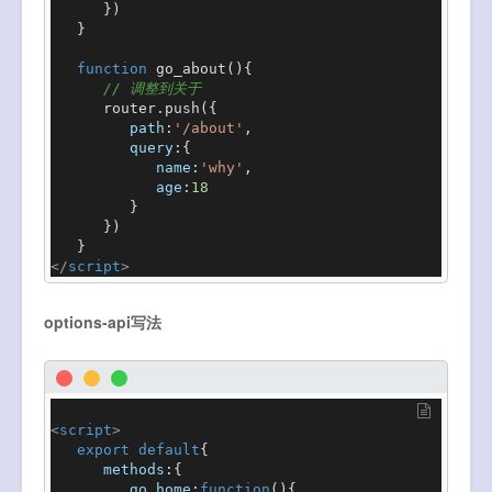
      })

   }

function
go_about
(
){

// 调整到关于
      router.
push
({

path
:
'/about'
,

query
:{

name
:
'why'
,

age
:
18
         }

      })

</
script
>
options-api写法
<
script
>
export
default
{

methods
:{

go_home
:
function
(
){
