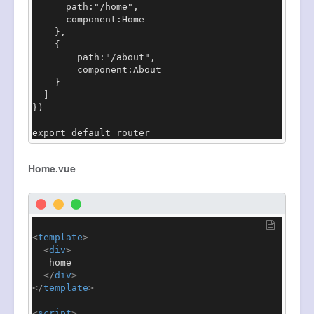
      path:"/home",

      component:Home

    },

    {

        path:"/about",

        component:About

    }

  ]

})

export default router
Home.vue
<
template
>
<
div
>
   home

</
div
>
</
template
>
<
script
>