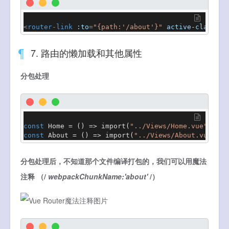
<
router-link
:to
=
"{path:'/about'}"
active-class
=
"l
7. 路由的懒加载和其他属性
分包处理
const
Home
 = (
) => 
import
(
"../Views/Home.vue"
const
About
 = (
) => 
import
(
"../Views/About.vue"
);
分包处理后，不知道那个文件编译打包的，我们可以用魔法
注释 （/
webpackChunkName:'about'
/）