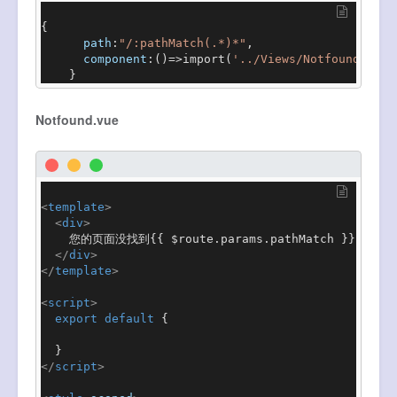
{

path
:
"/:pathMatch(.*)*"
,

component
:
()=>
import
(
'../Views/Notfound.vue'
    }
Notfound.vue
<
template
>
<
div
>
    您的页面没找到{{ $route.params.pathMatch }}

</
div
>
</
template
>
<
script
>
export
default
 {

</
script
>