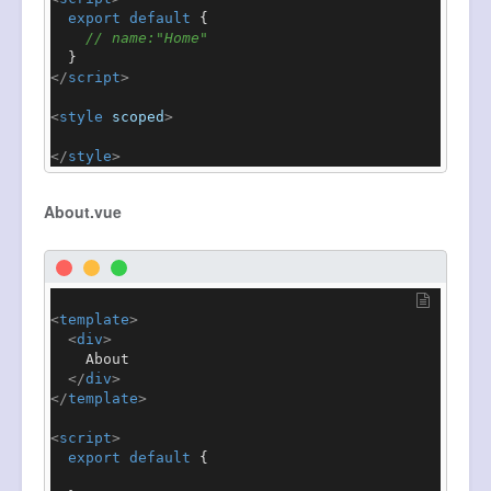
export
default
 {

// name:"Home"
</
script
>
<
style
scoped
>
</
style
>
About.vue
<
template
>
<
div
>
    About

</
div
>
</
template
>
<
script
>
export
default
 {
