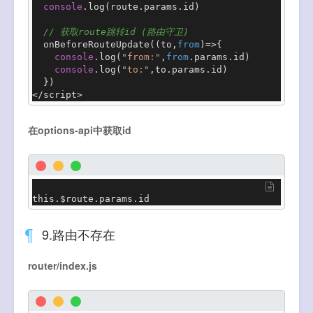
console
.
log
(route.
params
.
id
)

// 获取route跳转id (路由守卫)
onBeforeRouteUpdate
(
(
to,
from
)=>
{

console
.
log
(
"from:"
,
from
.
params
.
id
)

console
.
log
(
"to:"
,to.
params
.
id
)

  })

</script>
在options-api中获取id
this.$route.params.id
9.路由不存在
router/index.js