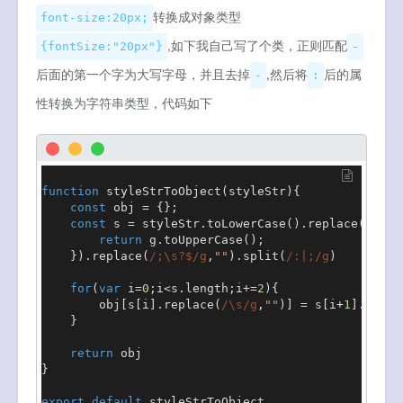
转换成对象类型
font-size:20px;
,如下我自己写了个类，正则匹配
{fontSize:"20px"}
-
后面的第一个字为大写字母，并且去掉
,然后将
后的属
-
:
性转换为字符串类型，代码如下
function
styleStrToObject
(
styleStr
){

const
 obj = {};

const
 s = styleStr.
toLowerCase
().
replace
(
/-(.)
return
 g.
toUpperCase
();

    }).
replace
(
/;\s?$/g
,
""
).
split
(
/:|;/g
)

for
(
var
 i=
0
;i<s.
length
;i+=
2
){

        obj[s[i].
replace
(
/\s/g
,
""
)] = s[i+
1
].
repla
    }

return
 obj

}

export
default
 styleStrToObject