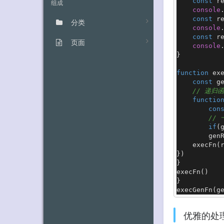
const
 r
组成
console
const
 r
分类
console
const
 r
页面
console
}

function
ex
const
 g
// 递归
functio
con
//
if
(
        gen
execFn
(r
})

execFn
()

execGenFn
(g
优雅的处