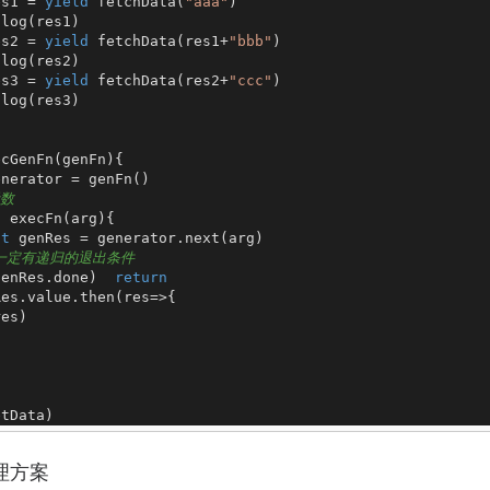
es1 = 
yield
fetchData
(
"aaa"
)

.
log
(res1)

es2 = 
yield
fetchData
(res1+
"bbb"
)

.
log
(res2)

es3 = 
yield
fetchData
(res2+
"ccc"
)

.
log
(res3)

ecGenFn
(
genFn
){

enerator = 
genFn
()

函数
n
execFn
(
arg
){

st
 genRes = generator.
next
(arg)

 一定有递归的退出条件
genRes.
done
)  
return
Res.
value
.
then
(
res
=>
{

es)

etData)
理方案