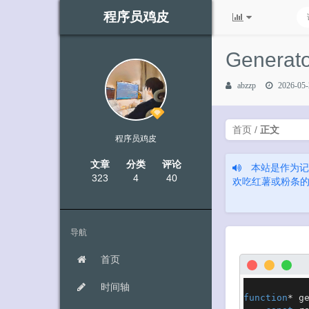
程序员鸡皮
Gener
abzzp
2026-05-
首页
/
正文
程序员鸡皮
文章
分类
评论
本站是作为记
323
4
40
欢吃红薯或粉条的也可
导航
首页
时间轴
function
* 
g