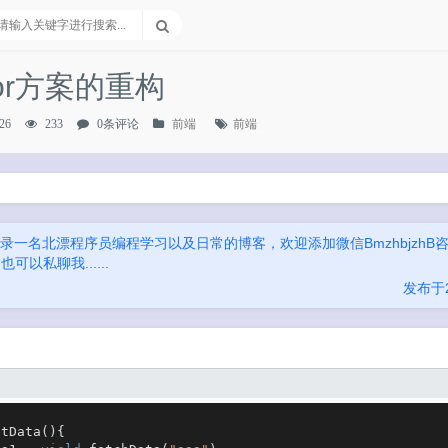
请输入关键字进行搜索...
ator方案的重构
26
233
0条评论
前端
前端
录一名北漂程序员编程学习以及日常的博客，欢迎添加微信BmzhbjzhB咨
以私聊我......
发布于20
etData
(
){
