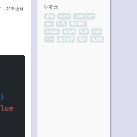
标签云
二，如果还有
前端
React
JavaScript
vue
生活
海外著作
Golang
观后感
投资
SEO
ES6
虚拟货币
理财
读后感