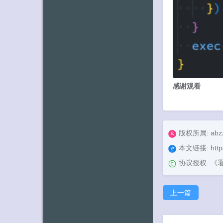
感谢观看
版权所属: abz
本文链接:
htt
协议授权:
《署
上一篇